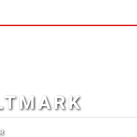
ALTMARK
R