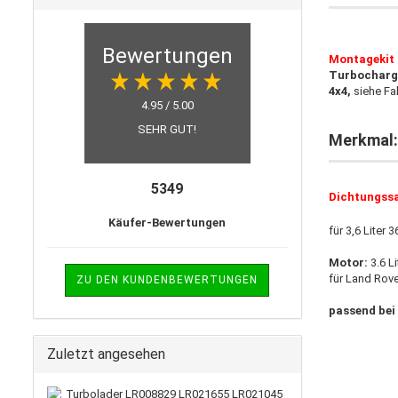
Bewertungen
Montagekit 
Turbocharge
4x4
,
siehe F
4.95 / 5.00
SEHR GUT!
Merkmal:
5349
Dichtungssa
Käufer-Bewertungen
für 3,6 Liter
Motor:
3.6 L
für Land Rove
ZU DEN KUNDENBEWERTUNGEN
passend bei
Zuletzt angesehen