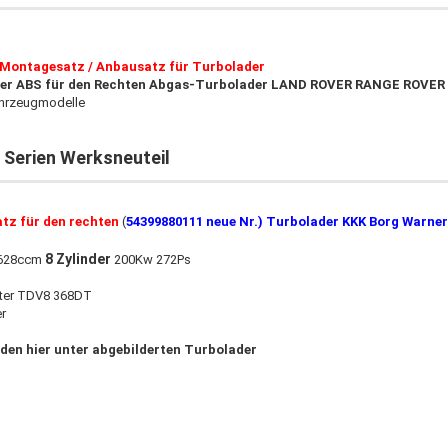
Montagesatz / Anbausatz für Turbolader
r ABS für den Rechten Abgas-Turbolader LAND ROVER RANGE ROVER 3 
ahrzeugmodelle
 Serien Werksneuteil
tz für den rechten
(
54399880111 neue Nr.) Turbolader KKK Borg Warner
8 Zylinder
 3628ccm
200Kw 272Ps
iter TDV8 368DT
r
 den hier unter abgebilderten Turbolader