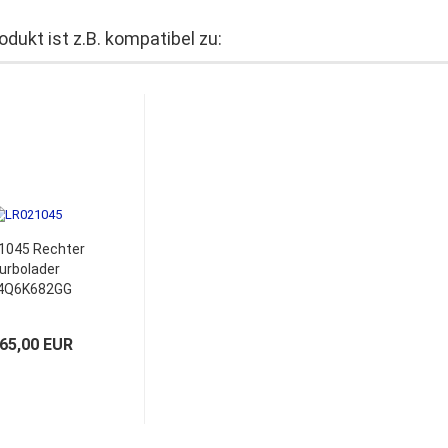
odukt ist z.B. kompatibel zu:
1045 Rechter
urbolader
4Q6K682GG
1655 LR21045
165,00 EUR