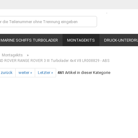
.
Lieferland
MARINE SCHIFFS TURBOLADER
MONTAGEKITS
DRUCK-UNTERDR
»
Montagekits
D ROVER RANGE ROVER 3 III Turbolader 4x4 V8 LR008829 - ABS
 zurück
weiter »
Letzter »
461
Artikel in dieser Kategorie
Ko
P