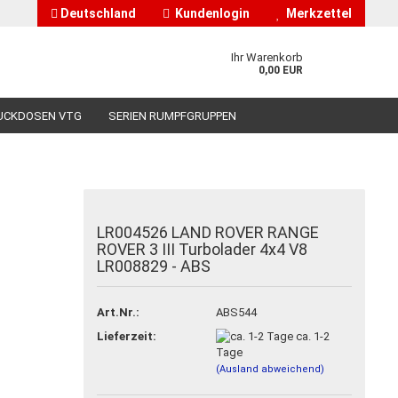
Deutschland
Kundenlogin
Merkzettel
Ihr Warenkorb
0,00 EUR
UCKDOSEN VTG
SERIEN RUMPFGRUPPEN
HÄNDLERINFORMATIONEN
ÜBER UNS
LR004526 LAND ROVER RANGE
ROVER 3 III Turbolader 4x4 V8
nto erstellen
LR008829 - ABS
asswort vergessen?
Art.Nr.:
ABS544
Lieferzeit:
ca. 1-2
Tage
(Ausland abweichend)