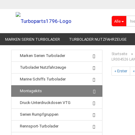
Alle
MARKEN SERIEN TURBOLADER
TURBOLADER NUTZFAHRZEUGE
RENNSPORT-TURBOLADER
ADBLUE
»
Startseite
Marken Serien Turbolader
LR004526 LAN
Turbolader Nutzfahrzeuge
« Erster
«
Marine Schiffs Turbolader
Montagekits
Druck-Unterdruckdosen VTG
Serien Rumpfgruppen
Rennsport-Turbolader