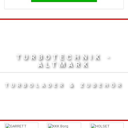
TURBOTECHNIK -
ALTMARK
TURBOLADER & ZUBEHÖR