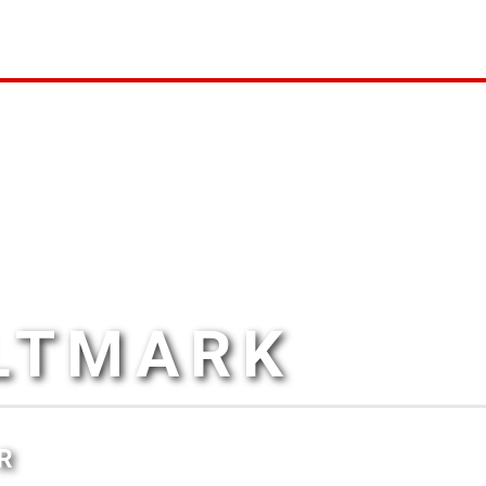
ALTMARK
R