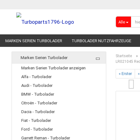
Alle
MARKEN SERIEN TURBOLADER
TURBOLADER NUTZFAHRZEUGE
RENNSPORT-TURBOLADER
ADBLUE
»
Startseite
Marken Serien Turbolader
LR021045 Rec
Marken Serien Turbolader anzeigen
« Erster
«
Alfa - Turbolader
Audi - Turbolader
BMW - Turbolader
Citroën - Turbolader
Dacia - Turbolader
Fiat - Turbolader
Ford - Turbolader
Garrett Reman - Turbolader