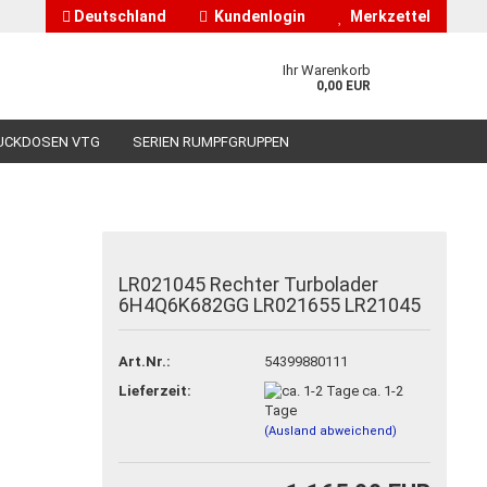
Deutschland
Kundenlogin
Merkzettel
Ihr Warenkorb
0,00 EUR
UCKDOSEN VTG
SERIEN RUMPFGRUPPEN
HÄNDLERINFORMATIONEN
ÜBER UNS
LR021045 Rechter Turbolader
6H4Q6K682GG LR021655 LR21045
nto erstellen
asswort vergessen?
Art.Nr.:
54399880111
Lieferzeit:
ca. 1-2
Tage
(Ausland abweichend)