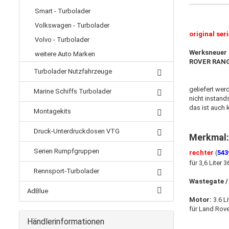
Smart - Turbolader
Volkswagen - Turbolader
original ser
Volvo - Turbolader
Werksneuer 
weitere Auto Marken
ROVER RANGE
Turbolader Nutzfahrzeuge
geliefert wer
Marine Schiffs Turbolader
nicht instand
das ist auch 
Montagekits
Druck-Unterdruckdosen VTG
Merkmal
Serien Rumpfgruppen
rechter
(
543
für 3,6 Liter
Rennsport-Turbolader
Wastegate /
AdBlue
Motor:
3.6 L
für Land Rove
Händlerinformationen