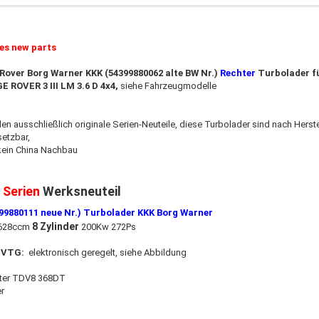
ies new parts
Rover Borg Warner KKK (54399880062 alte BW Nr.)
Rechter
Turbolader f
 ROVER 3 III LM 3.6 D 4x4
,
siehe Fahrzeugmodelle
den ausschließlich originale Serien-Neuteile, diese Turbolader sind nach Hers
setzbar
,
kein China Nachbau
:
Serien
Werksneuteil
99880111 neue Nr.) Turbolader KKK Borg Warner
8 Zylinder
 3628ccm
200Kw 272Ps
 VTG:
elektronisch geregelt, siehe Abbildung
iter TDV8 368DT
r