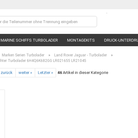
.
Lieferland
MARINE SCHIFFS TURBOLADER
MONTAGEKITS
DRUCK-UNTERDR
»
»
Marken Serien Turbolader
Land Rover Jaguar - Turbolader
hter Turbolader 6H4Q6K682GG LR021655 LR21045
 zurück
weiter »
Letzter »
46
Artikel in dieser Kategorie
Ko
P