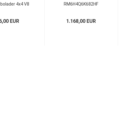
urbolader 4x4 V8
RM6H4Q6K682HF
08829 - ABS
LR021656
54399700110
6,00 EUR
1.168,00 EUR
LR008830