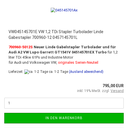
VW045145701E VW 1,2 TDi Stapler Turbolader Linde
Gabestapler 700960-12 0457145701L
700960-5012S
Neuer Linde Gabelstapler Turbolader und für
Audi A2 VW Lupo Garrett GT1541V 045145701EX Turbo
für 1,2
liter TDi 45kw 61Ps und Industrie Motor
für Audi und Volkswagen VW,
originales Serien-Neuteil
Lieferzeit:
ca. 1-2 Tage
(Ausland abweichend)
795,00 EUR
inkl. 19% MwSt. zzgl.
Versand
IN DEN WARENKORB