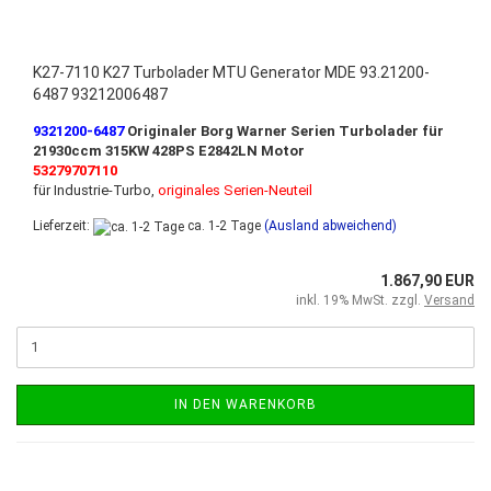
K27-7110 K27 Turbolader MTU Generator MDE 93.21200-
6487 93212006487
9321200-6487
Originaler Borg Warner Serien Turbolader für
21930ccm 315KW 428PS E2842LN Motor
53279707110
für Industrie-Turbo,
originales Serien-Neuteil
Lieferzeit:
ca. 1-2 Tage
(Ausland abweichend)
1.867,90 EUR
inkl. 19% MwSt. zzgl.
Versand
IN DEN WARENKORB