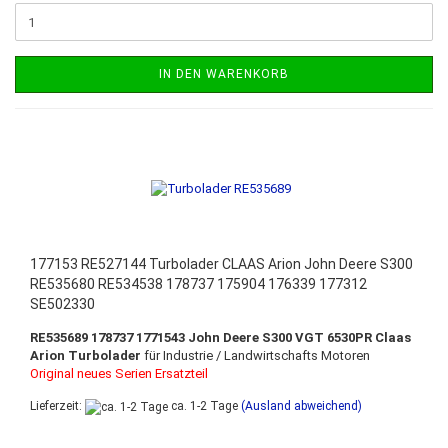
IN DEN WARENKORB
177153 RE527144 Turbolader CLAAS Arion John Deere S300
RE535680 RE534538 178737 175904 176339 177312
SE502330
RE535689
178737 1771543 John Deere S300 VGT 6530PR Claas
Arion Turbolader
für Industrie / Landwirtschafts Motoren
Original neues Serien Ersatzteil
Lieferzeit:
ca. 1-2 Tage
(Ausland abweichend)