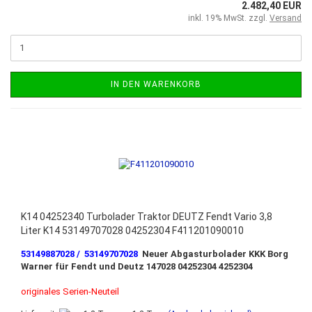
2.482,40 EUR
inkl. 19% MwSt. zzgl.
Versand
IN DEN WARENKORB
K14 04252340 Turbolader Traktor DEUTZ Fendt Vario 3,8
Liter K14 53149707028 04252304 F411201090010
53149887028 / 53149707028
Neuer Abgasturbolader KKK Borg
Warner für Fendt und Deutz 147028 04252304 4252304
originales Serien-Neuteil