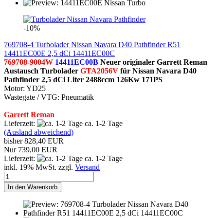
-10%
769708-4 Turbolader Nissan Navara D40 Pathfinder R51
14411EC00E 2,5 dCi 14411EC00C
769708-9004W
14411EC00B
Neuer originaler Garrett Reman
Austausch Turbolader
GTA2056V
für Nissan Navara D40
Pathfinder
2,5 dCi Liter 2488ccm 126Kw 171PS
Motor: YD25
Wastegate / VTG: Pneumatik
Garrett Reman
Lieferzeit:
ca. 1-2 Tage
(Ausland abweichend)
bisher 828,40 EUR
Nur 739,00 EUR
Lieferzeit:
ca. 1-2 Tage
inkl. 19% MwSt. zzgl.
Versand
In den Warenkorb