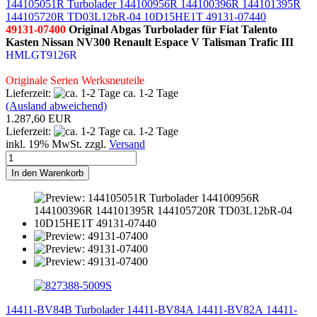
144105051R Turbolader 144100956R 144100396R 144101395R
144105720R TD03L12bR-04 10D15HE1T 49131-07440
49131-07400
Original Abgas Turbolader für Fiat Talento
Kasten Nissan NV300 Renault Espace V Talisman Trafic III
HMLGT9126R
Originale Serien Werksneuteile
Lieferzeit:
ca. 1-2 Tage
(Ausland abweichend)
1.287,60 EUR
Lieferzeit:
ca. 1-2 Tage
inkl. 19% MwSt. zzgl.
Versand
In den Warenkorb
14411-BV84B Turbolader 14411-BV84A 14411-BV82A 14411-