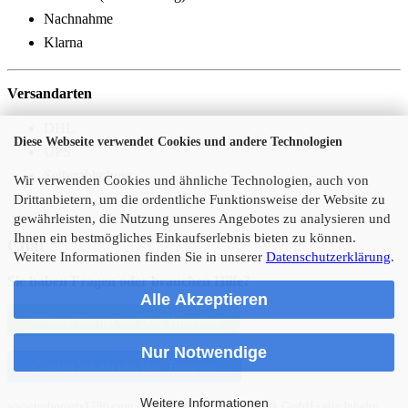
Nachnahme
Klarna
Versandarten
DHL
Diese Webseite verwendet Cookies und andere Technologien
UPS
Selbstabholung
Wir verwenden Cookies und ähnliche Technologien, auch von
Drittanbietern, um die ordentliche Funktionsweise der Website zu
gewährleisten, die Nutzung unseres Angebotes zu analysieren und
Ihnen ein bestmögliches Einkaufserlebnis bieten zu können.
Chat
Weitere Informationen finden Sie in unserer
Datenschutzerklärung
.
Sie haben Fragen oder brauchen Hilfe?
Alle Akzeptieren
Chatten Sie mit uns über WhatsApp
Nur Notwendige
Chatten Sie mit uns über Telegram
Weitere Informationen
www.turboparts1796.com - © by Turbotechnik Altmark GmbH - alle Inhalte