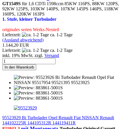
GT1549S
für 1,6 CDTi 1598ccm 85KW 116PS, 88KW 120PS,
92KW 125PS, 103KW 140PS, 107KW 145PS 146PS, 118KW
160PS, 120KW 163PS
1. Stufe, kleiner Turbolader
originales serien Werks-Neuteil
Lieferzeit:
ca. 1-2 Tage
(Ausland abweichend)
1.144,20 EUR
Lieferzeit:
ca. 1-2 Tage
inkl. 19% MwSt. zzgl.
Versand
In den Warenkorb
95523929 Bi Turbolader Opel Renault Fiat NISSAN Renault
144102225R 144105312R 144119411R
mit Montagesatz
821943-3
Turbolader Original Garrett