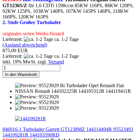
GT1236S/Z
für 1,6 CDTi 1598ccm 85KW 116PS, 88KW 120PS,
92KW 125PS, 103KW 140PS, 107KW 145PS 146PS, 118KW
160PS, 120KW 163PS
2. Stufe Großer Turbolader
originales serien Werks-Neuteil
Lieferzeit:
ca. 1-2 Tage
(Ausland abweichend)
875,00 EUR
Lieferzeit:
ca. 1-2 Tage
inkl. 19% MwSt. zzgl.
Versand
In den Warenkorb
846016-1 Turbolader Garrett GT1238MZ 144114494R 95523493
144109281R 144103590RD