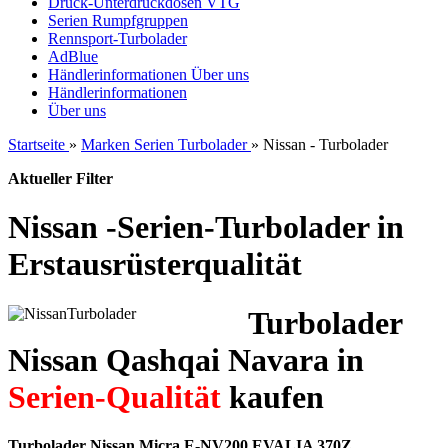
Druck-Unterdruckdosen VTG
Serien Rumpfgruppen
Rennsport-Turbolader
AdBlue
Händlerinformationen
Über uns
Händlerinformationen
Über uns
Startseite
»
Marken Serien Turbolader
»
Nissan - Turbolader
Aktueller Filter
Nissan -Serien-Turbolader in
Erstausrüsterqualität
Turbolader
Nissan Qashqai Navara in
Serien-Qualität
kaufen
Turbolader Nissan Micra E-NV200 EVALIA 370Z