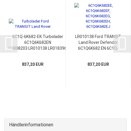
6C1Q-6K682-EK Turbolader
LR010138 Ford TRANSIT
6C1Q6K682EN
Land Rover Defender
LR008203 LR010138 LR018396
6C1Q6K682 EN 6C1Q-
LR021013
6K682-EN 752610-13
837,20 EUR
837,20 EUR
Händlerinformationen