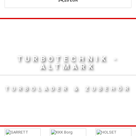
TURBOTECHNIK -
ALTMARK
TURBOLADER & ZUBEHÖR