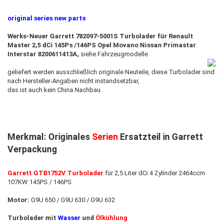
original series new parts
Werks-Neuer Garrett 782097-5001S Turbolader für Renault
Master 2,5 dCi 145Ps /146PS Opel Movano Nissan Primastar
Interstar 8200611413A,
siehe Fahrzeugmodelle
geliefert werden ausschließlich originale Neuteile, diese Turbolader sind
nach Hersteller-Angaben nicht instandsetzbar,
das ist auch kein China Nachbau
Merkmal:
Originales
Serien
Ersatzteil in Garrett
Verpackung
Garrett GTB1752V Turbolader
für 2,5 Liter dCi 4 Zylinder 2464ccm
107KW 145PS / 146PS
Motor:
G9U 650 / G9U 630 / G9U 632
Turbolader mit
Wasser
und
Ölkühlung