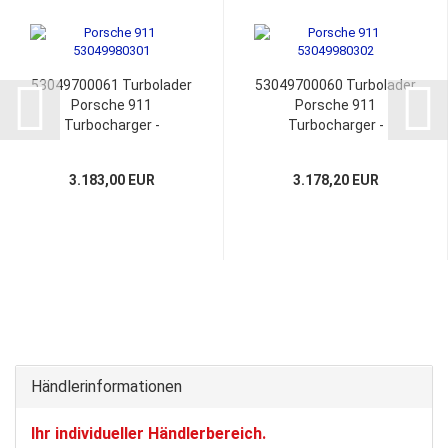
53049700061 Turbolader
53049700060 Turbolader
Porsche 911
Porsche 911
Turbocharger ­
Turbocharger ­
997.123.013.72
997.123.014.72
997.123.013.78
997.123.014.78
3.183,00 EUR
3.178,20 EUR
997.123.013.79
997.123.014.79
Händlerinformationen
Ihr individueller Händlerbereich.