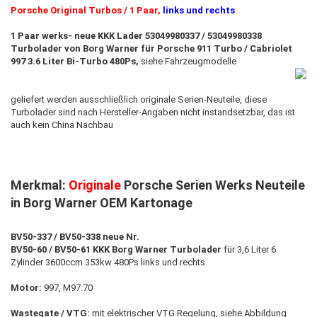
Porsche Original Turbos / 1 Paar,
links und rechts
1 Paar werks- neue KKK Lader 53049980337 / 53049980338
Turbolader von Borg Warner für Porsche 911 Turbo / Cabriolet
997 3.6 Liter Bi-Turbo 480Ps
,
siehe Fahrzeugmodelle
geliefert werden ausschließlich originale Serien-Neuteile, diese
Turbolader sind nach Hersteller-Angaben nicht instandsetzbar
,
das ist
auch kein China Nachbau
Merkmal:
Originale
Porsche Serien Werks Neuteile
in Borg Warner OEM Kartonage
BV50-337 / BV50-338 neue Nr.
BV50-60 / BV50-61 KKK Borg Warner Turbolader
für 3,6 Liter 6
Zylinder 3600ccm 353kw 480Ps links und rechts
Motor:
997, M97.70
Wastegate / VTG:
mit elektrischer VTG Regelung, siehe Abbildung