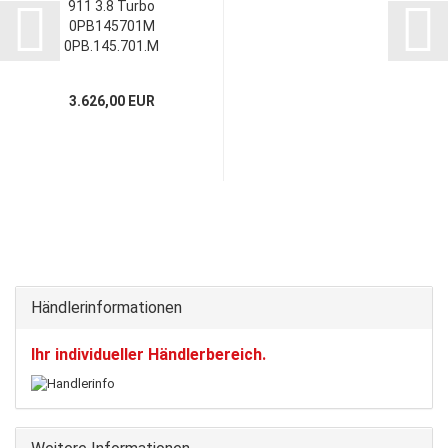
911 3.8 Turbo
0PB145701M
0PB.145.701.M
0PB145701N
0PB.145.701.N
3.626,00 EUR
0PB145701F
0PB.145.701.F
Händlerinformationen
Ihr individueller Händlerbereich.