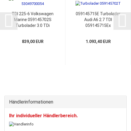
TDI 225-6 Volkswagen
059145715E Turbolader
Marine 059145702S
Audi A6 2.7 TDI
Turbolader 3.0 TDi
059145715Ex
059145715F 059145702L
059145702N
059145702M
059145702T
839,00 EUR
1.093,40 EUR
059145702R
Händlerinformationen
Ihr individueller Händlerbereich.