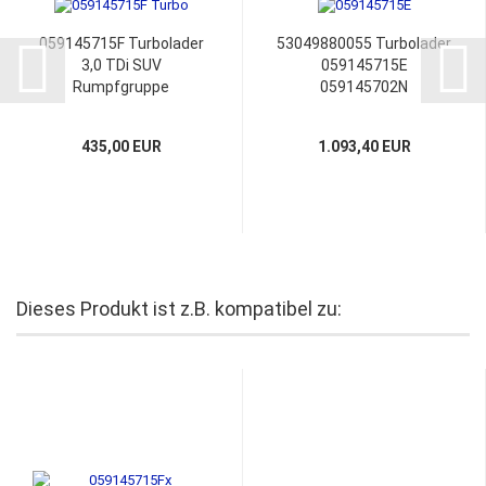
059145715F Turbolader
53049880055 Turbolader
3,0 TDi SUV
059145715E
Rumpfgruppe
059145702N
059145702L
059145702T Audi A6 4F2
059145702M
Avant 4F5 C6
435,00 EUR
1.093,40 EUR
059145702R
059145702T
059145702S CHRA Core
Dieses Produkt ist z.B. kompatibel zu: