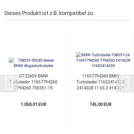
Dieses Produkt ist z.B. kompatibel zu:
GT2260V BMW
11657794260 BMW
Turbolader 11657794260
Turbolader 11652414328
7794260 758351-19
2414328 11 65 2 414 328
Garrett 7 794 259 0 14
1.058,01 EUR
745,00 EUR