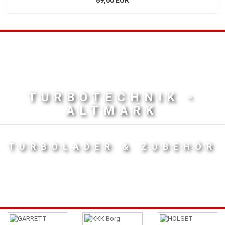
TURBOTECHNIK -
ALTMARK
TURBOLADER & ZUBEHÖR