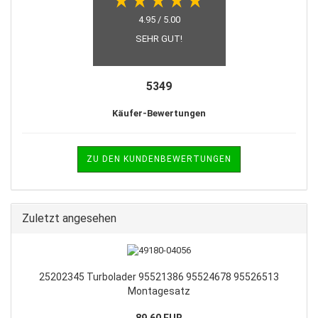
4.95 / 5.00
SEHR GUT!
5349
Käufer-Bewertungen
ZU DEN KUNDENBEWERTUNGEN
Zuletzt angesehen
25202345 Turbolader 95521386 95524678 95526513
Montagesatz
89,60 EUR