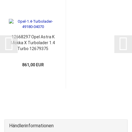
12668297 Opel Astra K
Mokka X Turbolader 1.4
Turbo 12679375
12685682 25202345
861,00 EUR
Händlerinformationen