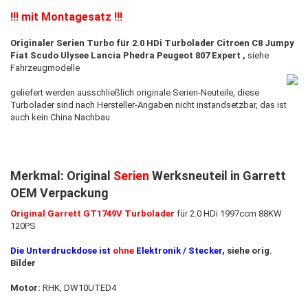
!!! mit Montagesatz !!!
Originaler Serien Turbo für 2.0 HDi Turbolader Citroen C8 Jumpy
Fiat Scudo Ulysee Lancia Phedra Peugeot 807 Expert
,
siehe
Fahrzeugmodelle
geliefert werden ausschließlich originale Serien-Neuteile, diese
Turbolader sind nach Hersteller-Angaben nicht instandsetzbar,
das ist
auch kein China Nachbau
Merkmal: Original
Serien
Werksneuteil in Garrett
OEM Verpackung
Original Garrett GT1749V Turbolader
für 2.0 HDi 1997ccm 88KW
120PS
Die Unterdruckdose ist
ohne
Elektronik / Stecker,
siehe orig.
Bilder
Motor:
RHK, DW10UTED4