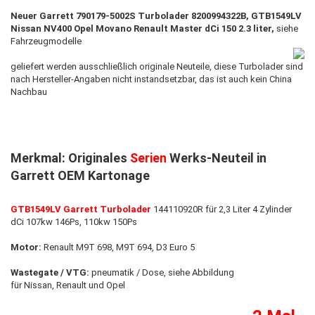
Neuer Garrett 790179-5002S Turbolader 8200994322B, GTB1549LV
Nissan NV400 Opel Movano Renault Master dCi 150 2.3 liter,
siehe
Fahrzeugmodelle
geliefert werden ausschließlich originale Neuteile, diese Turbolader sind
nach Hersteller-Angaben nicht instandsetzbar, das ist auch kein China
Nachbau
Merkmal: Originales
Serien
Werks-Neuteil in
Garrett OEM Kartonage
GTB1549LV Garrett Turbolader
144110920R für 2,3 Liter 4 Zylinder
dCi 107kw 146Ps, 110kw 150Ps
Motor:
Renault M9T 698, M9T 694, D3 Euro 5
Wastegate / VTG:
pneumatik / Dose, siehe Abbildung
für Nissan, Renault und Opel