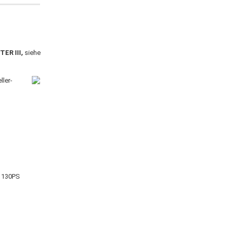
ER III,
siehe
ller-
W 130PS