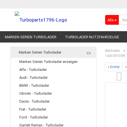
Alle
MARKEN SERIEN TURBOLADER
TURBOLADER NUTZFAHRZEUGE
RENNSPORT-TURBOLADER
ADBLUE
»
Startseite
Marken Serien Turbolader
144109159R 
Marken Serien Turbolader anzeigen
« Erster
«
Alfa - Turbolader
Audi - Turbolader
BMW - Turbolader
Citroën - Turbolader
Dacia - Turbolader
Fiat - Turbolader
Ford - Turbolader
Garrett Reman - Turbolader