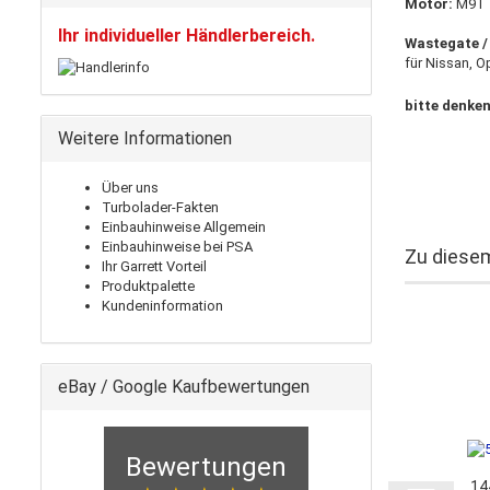
Motor:
M9T 
Ihr individueller Händlerbereich.
Wastegate /
für Nissan, O
bitte denken
Weitere Informationen
Über uns
Turbolader-Fakten
Einbauhinweise Allgemein
Einbauhinweise bei PSA
Zu diesem
Ihr Garrett Vorteil
Produktpalette
Kundeninformation
eBay / Google Kaufbewertungen
Bewertungen
14