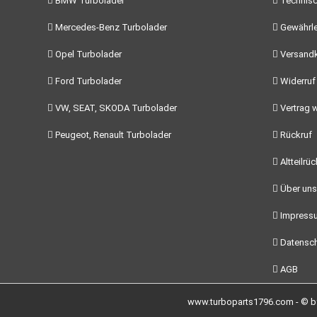
BMW Turbolader
Technisc
Mercedes-Benz Turbolader
Gewährle
Opel Turbolader
Versand
Ford Turbolader
Widerruf
VW, SEAT, SKODA Turbolader
Vertrag w
Peugeot, Renault Turbolader
Rückruf
Altteilrü
Über uns
Impress
Datensch
AGB
www.turboparts1796.com - © by 