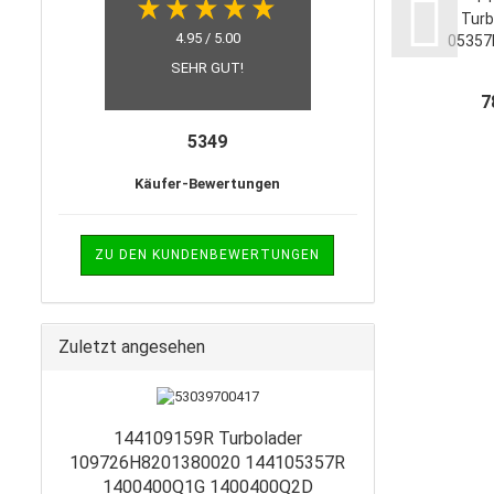
Turb
4.95 / 5.00
05357
10972
SEHR GUT!
Mo
7
5349
Käufer-Bewertungen
ZU DEN KUNDENBEWERTUNGEN
Zuletzt angesehen
144109159R Turbolader
109726H8201380020 144105357R
1400400Q1G 1400400Q2D