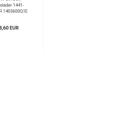
olader 1441-
R 1403600Q1E
6H8201380020
ntagesatz
8,60 EUR