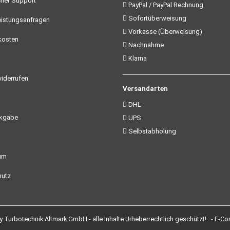
her Support
PayPal / PayPal Rechnung
Sofortüberweisung
istungsanfragen
Vorkasse (Überweisung)
kosten
Nachnahme
Klarna
iderrufen
Versandarten
DHL
ckgabe
UPS
Selbstabholung
um
utz
Turbotechnik Altmark GmbH - alle Inhalte Urheberrechtlich geschützt! -
E-Co