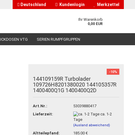
Deutschland
Kundenlogin
Merkzettel
Ihr Warenkorb
0,00 EUR
UCKDOSEN VTG
SERIEN RUMPFGRUPPEN
HÄNDLERINFORMATIONEN
ÜBER UNS
-10%
144109159R Turbolader
109726H8201380020 144105357R
nto erstellen
1400400Q1G 1400400Q2D
asswort vergessen?
Art.Nr.:
53039880417
Lieferzeit:
ca. 1-2
Tage
(Ausland abweichend)
Altteilepfand:
185.00 €