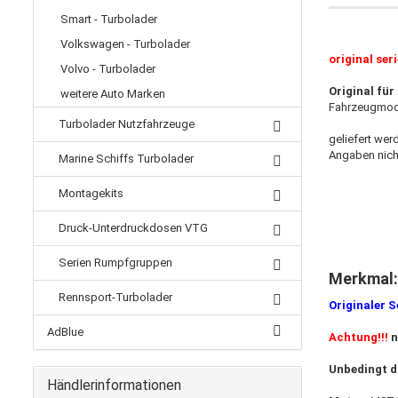
Smart - Turbolader
Volkswagen - Turbolader
original ser
Volvo - Turbolader
Original fü
weitere Auto Marken
Fahrzeugmod
Turbolader Nutzfahrzeuge
geliefert wer
Angaben nich
Marine Schiffs Turbolader
Montagekits
Druck-Unterdruckdosen VTG
Serien Rumpfgruppen
Merkmal:
Rennsport-Turbolader
Originaler 
AdBlue
Achtung!!!
n
Unbedingt d
Händlerinformationen