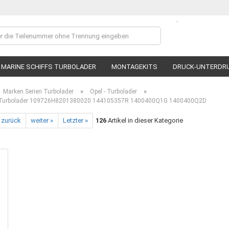
.
Lieferland
MARINE SCHIFFS TURBOLADER
MONTAGEKITS
DRUCK-UNTERDR
»
»
Marken Serien Turbolader
Opel - Turbolader
Turbolader 109726H8201380020 144105357R 1400400Q1G 1400400Q2D
 zurück
weiter »
Letzter »
126
Artikel in dieser Kategorie
Ko
P