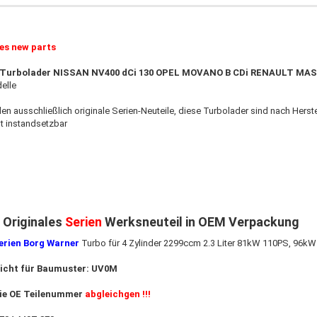
ies new parts
r Turbolader NISSAN NV400 dCi 130 OPEL MOVANO B CDi RENAULT MAST
elle
den ausschließlich originale Serien-Neuteile, diese Turbolader sind nach Herste
t instandsetzbar
 Originales
Serien
Werksneuteil in OEM Verpackung
Serien Borg Warner
Turbo für 4 Zylinder 2299ccm 2.3 Liter 81kW 110PS, 96k
icht für Baumuster: UV0M
ie OE Teilenummer
abgleichgen !!!