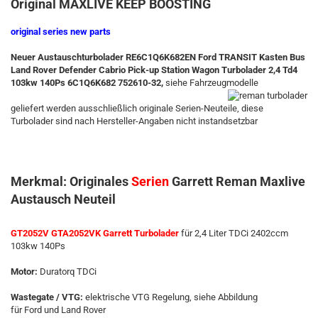
Original MAXLIVE KEEP BOOSTING
original series new parts
Neuer Austauschturbolader
RE6C1Q6K682EN
Ford TRANSIT Kasten Bus
Land Rover Defender Cabrio Pick-up Station Wagon
Turbolader 2,4 Td4
103kw 140Ps 6C1Q6K682 752610-32,
siehe Fahrzeugmodelle
geliefert werden ausschließlich originale Serien-Neuteile, diese
Turbolader sind nach Hersteller-Angaben nicht instandsetzbar
Merkmal: Originales
Serien
Garrett Reman Maxlive
Austausch Neuteil
GT2052V GTA2052VK Garrett Turbolader
für 2,4 Liter TDCi 2402ccm
103kw 140Ps
Motor:
Duratorq TDCi
Wastegate / VTG:
elektrische VTG Regelung, siehe Abbildung
für Ford und Land Rover