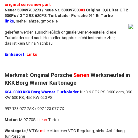
original series new part
Neuer 53049700273 / neue Nr. 53039700
303
Original 3,6 Liter GT2
530Ps / GT2 RS 620PS Turbolader Porsche 911 Bi Turbo
links
,
siehe Fahrzeugmodelle
geliefert werden ausschließlich originale Serien-Neuteile, diese
Turbolader sind nach Hersteller-Angaben nicht instandsetzbar
,
das ist kein China Nachbau
Einbauort:
Links
Merkmal: Original Porsche
Serien
Werksneuteil in
KKK Borg Warner Kartonage
K04-0303 KKK Borg Warner Turbolader
für 3.6 GT2 RS 3600 ccm, 390
KW 530 PS, 456 KW 620 PS
997.123.077.7AX / 997.123.077.7X
Motor:
M 97.70S,
linker
Turbo
Wastegate / VTG:
mit
elektrischer VTG Regelung, siehe Abbildung
für Porsche