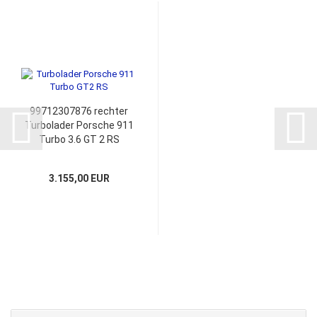
99712307876 rechter
Turbolader Porsche 911
Turbo 3.6 GT 2 RS
53049700080
53049880340
3.155,00 EUR