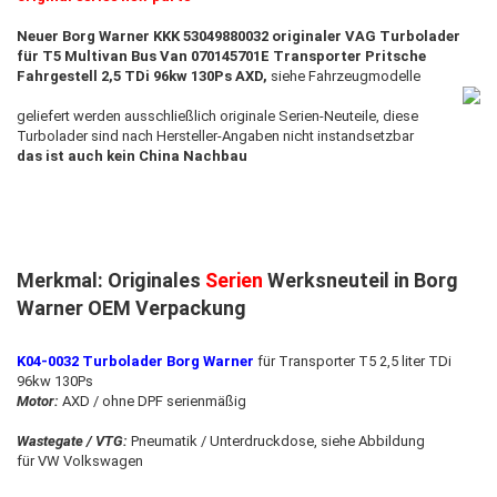
Neuer Borg Warner KKK 53049880032 originaler VAG Turbolader
für T5 Multivan Bus Van 070145701E Transporter Pritsche
Fahrgestell 2,5 TDi 96kw 130Ps AXD,
siehe Fahrzeugmodelle
geliefert werden ausschließlich originale Serien-Neuteile, diese
Turbolader sind nach Hersteller-Angaben nicht instandsetzbar
das ist ​auch kein China Nachbau
Merkmal: Originales
Serien
Werksneuteil in Borg
Warner OEM Verpackung
K04-0032 Turbolader Borg Warner
für Transporter T5 2,5 liter TDi
96kw 130Ps
Motor:
AXD / ohne DPF serienmäßig
Wastegate / VTG:
Pneumatik / Unterdruckdose, siehe Abbildung
für VW Volkswagen