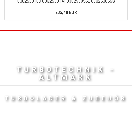
038253010D 03G253014F 038253056E 038253056G
735,40 EUR
TURBOTECHNIK -
ALTMARK
TURBOLADER & ZUBEHÖR