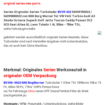
original series new parts
Serien Originaler Serien Turbolader
BV39-022
54399700022 /
54399880022 von KKK Borg Warner für VW VAG Turbos
Audi A3
Skoda
Octavia
Superb
Golf Jetta Touran Caddy
Passat 3C2
3C5
Seat Altea XL Leon Toledo 1.9L 55kw - 75kw TDi,
siehe Fahrzeugmodelle
geliefert werden ausschließlich originale Serien-Neuteile, diese
Turbolader sind nach Hersteller-Angaben nicht instandsetzbar,
das ist auch kein China Nachbau
Merkmal: Originales
Serien
Werksneuteil in
originaler OEM Verpackung
BV39A-0022 KKK BogWarner
Turbolader 1.9 liter TDi 1898ccm 55kw 75
Ps, 66kw 90 Ps, 77Kw 105Ps Pumpe Düse
nur für Fahrzeuge
ohne
serien DPF Diesel Partikel Filter ab Werk
(nachgerüstet ja)
Wastegate / VTG:
Pneumatik / Unterdruckdose, siehe Bilder