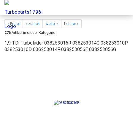
« Erster
« zurück
weiter »
Letzter »
276
Artikel in dieser Kategorie
1,9 TDi Turbolader 038253016R 038253014G 038253010P
038253010D 03G253014F 038253056E 038253056G