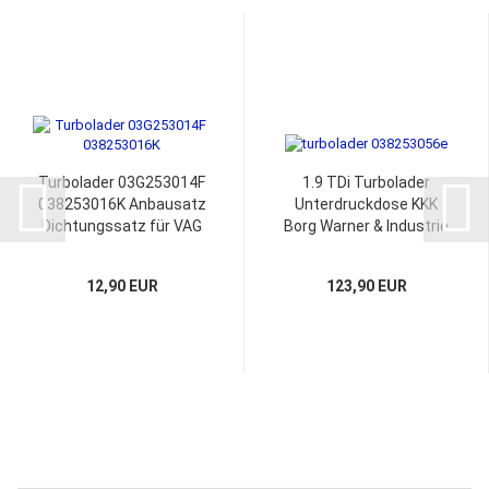
Turbolader 03G253014F
1.9 TDi Turbolader
038253016K Anbausatz
Unterdruckdose KKK
Dichtungssatz für VAG
Borg Warner & Industrie
1.9 - 2.0 Liter TDi Pumpe
Motor
Düse Motor
12,90 EUR
123,90 EUR