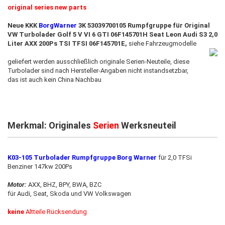
original series new parts
Neue KKK
BorgWarner
3K 53039700105 Rumpfgruppe für Original
VW Turbolader Golf 5 V VI 6 GTI 06F145701H Seat Leon Audi S3 2,0
Liter AXX 200Ps TSI TFSI 06F145701E,
siehe Fahrzeugmodelle
geliefert werden ausschließlich originale Serien-Neuteile, diese
Turbolader sind nach Hersteller-Angaben nicht instandsetzbar,
das ist auch kein China Nachbau
Merkmal: Originales
Serien
Werksneuteil
K03-105 Turbolader Rumpfgruppe Borg Warner
für 2,0 TFSi
Benziner 147kw 200Ps
Motor:
AXX, BHZ, BPY, BWA, BZC
für Audi, Seat, Skoda und VW Volkswagen
keine
Altteile Rücksendung