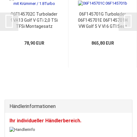
06F145702C Turbolader
06F145701G Turbolader
9VA13 Golf V GTi 2,0 TSi
06F145701E 06F145701H
TFSi Montagesatz
VW Golf 5 V VI 6 GTI Seat
Leon Audi S3
78,90 EUR
865,80 EUR
Händlerinformationen
Ihr individueller Händlerbereich.