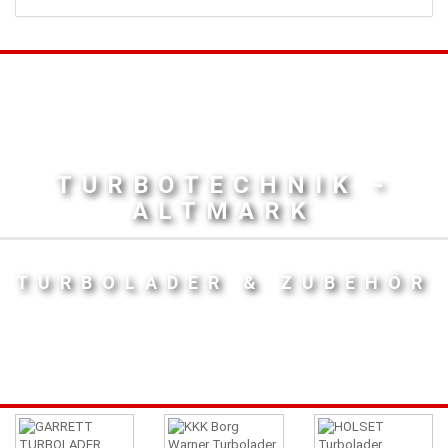
TURBOTECHNIK -
ALTMARK
TURBOLADER & ZUBEHÖR