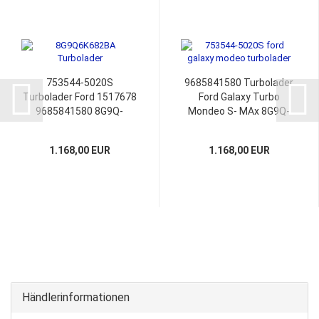
753544-5020S
9685841580 Turbolader
Turbolader Ford 1517678
Ford Galaxy Turbo
9685841580 8G9Q-
Mondeo S- MAx 8G9Q-
6K682BA 8G9Q6K682BA
6K682-BA 869Q-6K682-
8G9Q6K682AC 753544-
BA
1.168,00 EUR
1.168,00 EUR
20
Händlerinformationen