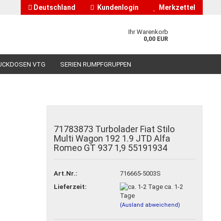
Deutschland
Kundenlogin
Merkzettel
Ihr Warenkorb
0,00 EUR
UCKDOSEN VTG
SERIEN RUMPFGRUPPEN
HÄNDLERINFORMATIONEN
ÜBER UNS
71783873 Turbolader Fiat Stilo
Multi Wagon 192 1.9 JTD Alfa
nto erstellen
Romeo GT 937 1,9 55191934
asswort vergessen?
Art.Nr.:
716665-5003S
Lieferzeit:
ca. 1-2
Tage
(Ausland abweichend)