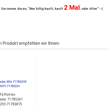
2 Mal
 Sie immer daran, "Wer billig kauft, kauft
, oder öfter" :-(
 Produkt empfehlen wir Ihnen:
lfa Romeo
ader 71785261
259 71783875