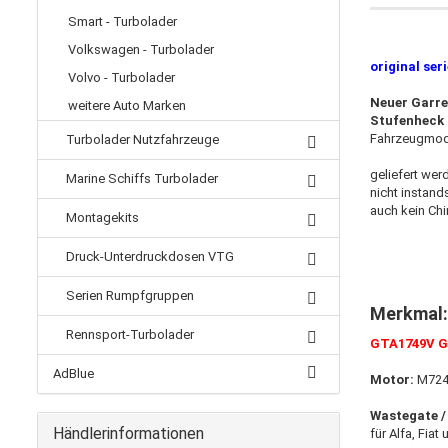
Smart - Turbolader
Volkswagen - Turbolader
original ser
Volvo - Turbolader
Neuer Garre
weitere Auto Marken
Stufenheck 
Fahrzeugmod
Turbolader Nutzfahrzeuge
geliefert wer
Marine Schiffs Turbolader
nicht instand
auch kein Ch
Montagekits
Druck-Unterdruckdosen VTG
Serien Rumpfgruppen
Merkmal:
Rennsport-Turbolader
GTA1749V G
AdBlue
Motor:
M724.
Wastegate /
Händlerinformationen
für Alfa, Fiat