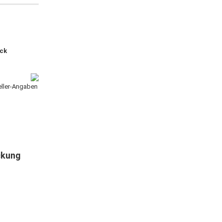
ck
teller-Angaben
ckung