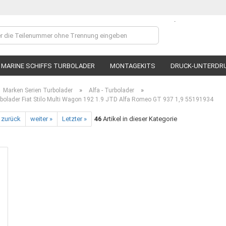
.
Lieferland
MARINE SCHIFFS TURBOLADER
MONTAGEKITS
DRUCK-UNTERDR
»
»
Marken Serien Turbolader
Alfa - Turbolader
olader Fiat Stilo Multi Wagon 192 1.9 JTD Alfa Romeo GT 937 1,9 55191934
 zurück
weiter »
Letzter »
46
Artikel in dieser Kategorie
Ko
P