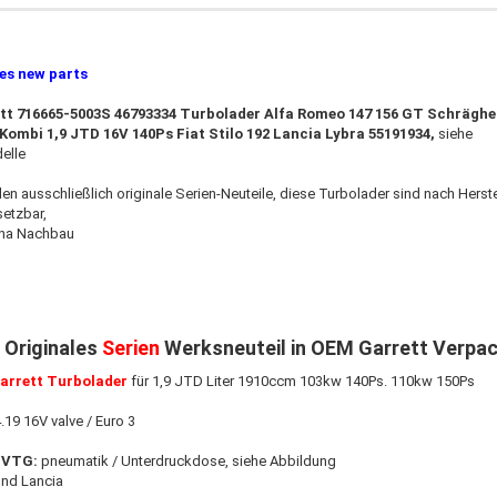
ies new parts
tt 716665-5003S 46793334 Turbolader Alfa Romeo 147 156 GT Schräghe
Kombi 1,9 JTD 16V 140Ps Fiat Stilo 192 Lancia Lybra 55191934,
siehe
elle
den ausschließlich originale Serien-Neuteile, diese Turbolader sind nach Hers
setzbar,
ina Nachbau
 Originales
Serien
Werksneuteil in OEM Garrett Verpa
arrett Turbolader
für 1,9 JTD Liter 1910ccm 103kw 140Ps. 110kw 150Ps
19 16V valve / Euro 3
 VTG:
pneumatik / Unterdruckdose, siehe Abbildung
 und Lancia