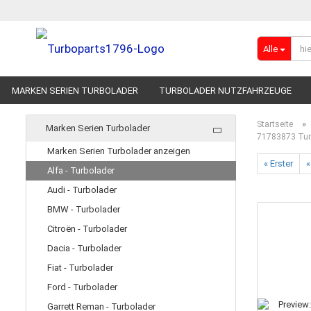
Alle
MARKEN SERIEN TURBOLADER
TURBOLADER NUTZFAHRZEUGE
RENNSPORT-TURBOLADER
ADBLUE
»
Startseite
Marken Serien Turbolader
71783873 Turb
Marken Serien Turbolader anzeigen
« Erster
«
Alfa - Turbolader
Audi - Turbolader
BMW - Turbolader
Citroën - Turbolader
Dacia - Turbolader
Fiat - Turbolader
Ford - Turbolader
Garrett Reman - Turbolader