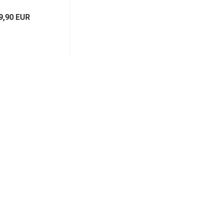
934 71783873
ntagesatz
9,90 EUR