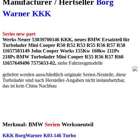
Manufacturer / Hertseller
Borg
Warner KKK
Series new part​
Werks Neuer 53039700146 KKK, neues BMW Ersatzteil für
Turbolader Mini Cooper R50 R52 R53 R55 R56 R57 R58
11657583149 John Cooper Works
155Kw 160kw 211Ps
218Ps
BMW Turbolader Mini Cooper R55 R56 R57 R60
11657649496
7575653-02
,
siehe Fahrzeugmodelle
geliefert werden ausschließlich originale Serien-Neuteile, diese
Turbolader sind nach Hersteller-Angaben nicht instandsetzbar,
das ist kein China Nachbau
Merkmal: BMW
Serien
Werksneuteil
KKK BorgWarner K03-146 Turbo