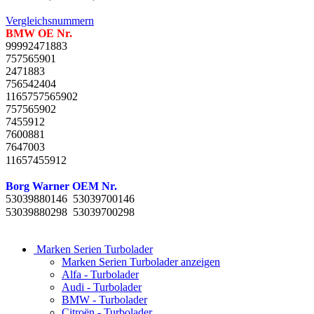
Vergleichsnummern
BMW OE Nr.
99992471883
757565901
2471883
756542404
1165757565902
757565902
7455912
7600881
7647003
11657455912
Borg Warner OEM Nr.
53039880146 53039700146
53039880298 53039700298
Marken Serien Turbolader
Marken Serien Turbolader anzeigen
Alfa - Turbolader
Audi - Turbolader
BMW - Turbolader
Citroën - Turbolader