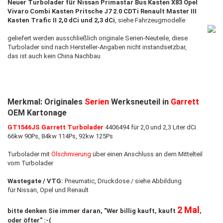
Neuer Turbolader für Nissan Primastar Bus Kasten X83 Opel
Vivaro Combi Kasten Pritsche J7 2.0 CDTi Renault Master III
Kasten Trafic II 2,0 dCi und 2,3 dCi
, siehe Fahrzeugmodelle
geliefert werden ausschließlich originale Serien-Neuteile, diese
Turbolader sind nach Hersteller-Angaben nicht instandsetzbar,
das ist auch ​kein China Nachbau
Merkmal: Originales
Serien
Werksneuteil in
Garrett
OEM Kartonage
GT1546JS Garrett Turbolader
4406494 für 2,0 und 2,3 Liter dCi
66kw 90Ps, 84kw 114Ps, 92kw 125Ps
Turbolader mit
Ölschmierung
über einen Anschluss an dem Mittelteil
vom Turbolader
Wastegate / VTG:
Pneumatic, Druckdose / siehe Abbildung
für Nissan, Opel und Renault
2 Mal
bitte denken Sie immer daran, "Wer billig kauft, kauft
,
oder öfter" :-(