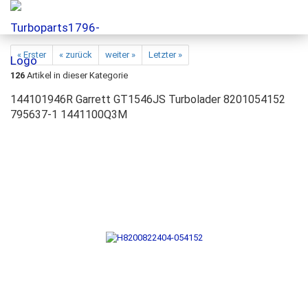
« Erster
« zurück
weiter »
Letzter »
126
Artikel in dieser Kategorie
144101946R Garrett GT1546JS Turbolader 8201054152
795637-1 1441100Q3M