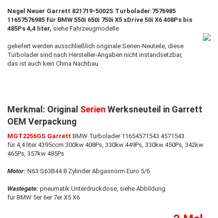
Nagel Neuer Garrett 821719-5002S Turbolader 7576985
11657576985 für BMW 550i 650i 750i X5 xDrive 50i X6 408Ps bis
485Ps 4,4 liter,
siehe Fahrzeugmodelle
geliefert werden ausschließlich originale Serien-Neuteile, diese
Turbolader sind nach Hersteller-Angaben nicht instandsetzbar,
das ist auch kein China Nachbau
Merkmal: Original
Serien
Werksneuteil in Garrett
OEM Verpackung
MGT2256GS Garrett
BMW Turbolader 11654571543 4571543
für 4,4 liter 4395ccm 300kw 408Ps, 330kw 449Ps, 330kw 450Ps, 342kw
465Ps, 357kw 485Ps
Motor:
N63 S63B44 8 Zylinder Abgasnorm Euro 5/6
Wastegate:
pneumatik Unterdruckdose, siehe Abbildung
für BMW 5er 6er 7er X5 X6