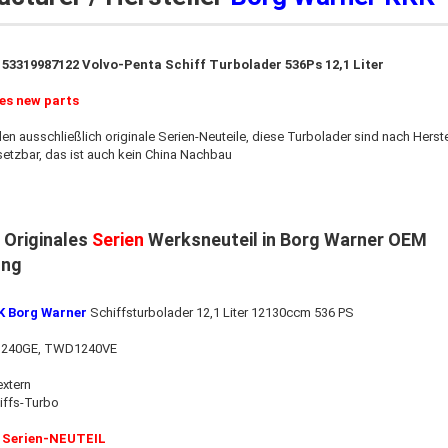
 53319987122
Volvo-Penta Schiff Turbolader 536Ps 12,1 Liter
ies new parts
den ausschließlich originale Serien-Neuteile, diese Turbolader sind nach Hers
setzbar, das ist auch kein China Nachbau
 Originales
Serien
Werksneuteil in Borg Warner OEM
ung
K Borg Warner
Schiffsturbolader 12,1 Liter 12130ccm 536 PS
240GE, TWD1240VE
extern
iffs-Turbo
 Serien-NEUTEIL