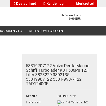
Deutschland
Kundenlogin
Merkzettel
Ihr Warenkorb
0,00 EUR
UCKDOSEN VTG
SERIEN RUMPFGRUPPEN
HÄNDLERINFORMATIONEN
ÜBER UNS
53319707122 Volvo Penta Marine
nto erstellen
Schiff Turbolader K31 536Ps 12,1
Liter 3828229 3802135
asswort vergessen?
53319987122 5331-998-7122
TAD1240GE
Art.Nr.:
53319987122
Lieferzeit:
ca. 1-2