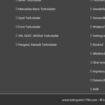
BMW Turbolader
Technisc
Mercedes-Benz Turbolader
Gewährle
Opel Turbolader
Versand
Ford Turbolader
Widerruf
VW, SEAT, SKODA Turbolader
Vertrag w
Peugeot, Renault Turbolader
Rückruf
Altteilrü
Über uns
Impress
Datensch
AGB
www.turboparts1796.com - © by 