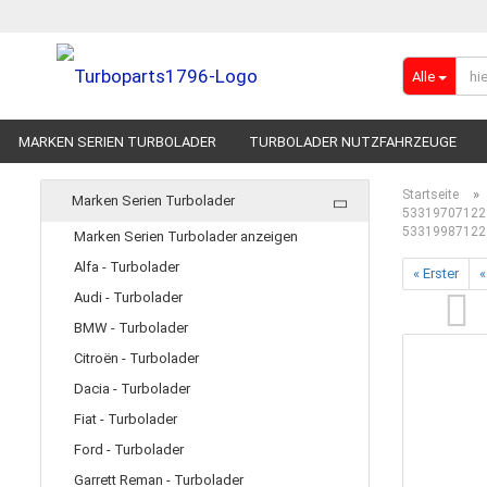
Alle
MARKEN SERIEN TURBOLADER
TURBOLADER NUTZFAHRZEUGE
RENNSPORT-TURBOLADER
ADBLUE
»
Startseite
Marken Serien Turbolader
53319707122 V
53319987122
Marken Serien Turbolader anzeigen
Alfa - Turbolader
« Erster
«
Audi - Turbolader
BMW - Turbolader
Citroën - Turbolader
Dacia - Turbolader
Fiat - Turbolader
Ford - Turbolader
Garrett Reman - Turbolader