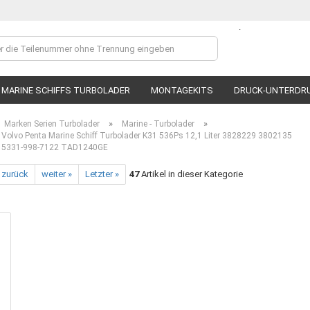
.
Lieferland
MARINE SCHIFFS TURBOLADER
MONTAGEKITS
DRUCK-UNTERDR
»
»
Marken Serien Turbolader
Marine - Turbolader
olvo Penta Marine Schiff Turbolader K31 536Ps 12,1 Liter 3828229 3802135
 5331-998-7122 TAD1240GE
 zurück
weiter »
Letzter »
47
Artikel in dieser Kategorie
Ko
P