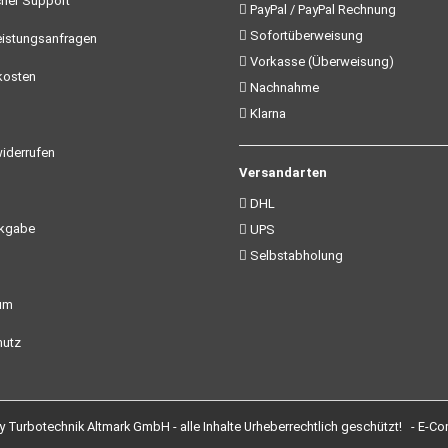
her Support
PayPal / PayPal Rechnung
Sofortüberweisung
istungsanfragen
Vorkasse (Überweisung)
kosten
Nachnahme
Klarna
iderrufen
Versandarten
DHL
ckgabe
UPS
Selbstabholung
um
utz
Turbotechnik Altmark GmbH - alle Inhalte Urheberrechtlich geschützt! -
E-Co