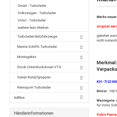
Smart - Turbolader
Volkswagen - Turbolader
Werks neuer
Volvo - Turbolader
original ser
weitere Auto Marken
geliefert wer
Turbolader Nutzfahrzeuge
nicht instand
Marine Schiffs Turbolader
Montagekits
Merkmal:
Druck-Unterdruckdosen VTG
Verpack
Serien Rumpfgruppen
K31-7122 KK
Rennsport-Turbolader
Motor:
TAD1
AdBlue
Wastegate
: 
für Volvo Sch
Händlerinformationen
Volvo Penta