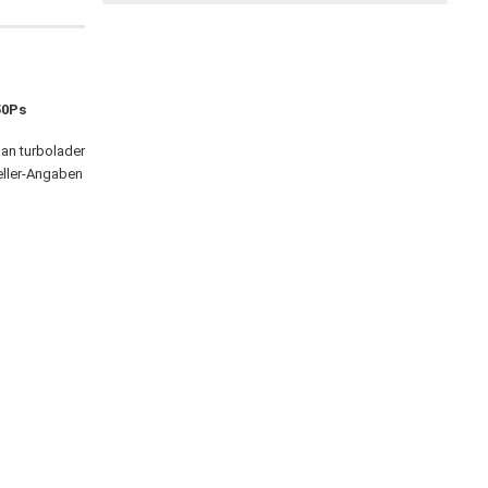
50Ps
teller-Angaben