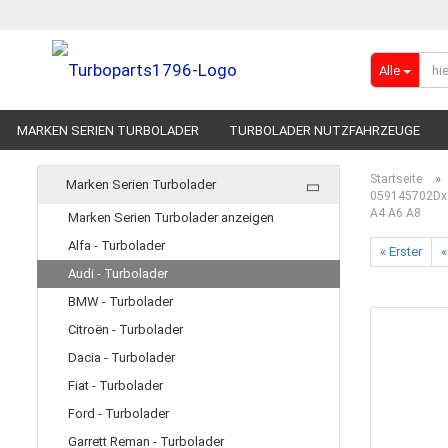
Alle
MARKEN SERIEN TURBOLADER
TURBOLADER NUTZFAHRZEUGE
RENNSPORT-TURBOLADER
ADBLUE
»
Startseite
Marken Serien Turbolader
059145702Dx 
A4 A6 A8
Marken Serien Turbolader anzeigen
Alfa - Turbolader
« Erster
«
Audi - Turbolader
BMW - Turbolader
Citroën - Turbolader
Dacia - Turbolader
Fiat - Turbolader
Ford - Turbolader
Garrett Reman - Turbolader