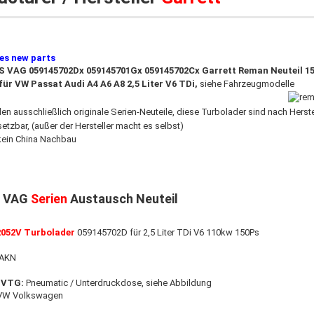
ies new parts
S VAG 059145702Dx 059145701Gx 059145702Cx Garrett Reman Neuteil 1
ür VW Passat Audi A4 A6 A8 2,5 Liter V6 TDi,
siehe Fahrzeugmodelle
den ausschließlich originale Serien-Neuteile, diese Turbolader sind nach Hers
setzbar
,
(außer der Hersteller macht es selbst)
​kein China Nachbau
: VAG
Serien
Austausch Neuteil
2052V Turbolader
059145702D für 2,5 Liter TDi V6 110kw 150Ps
 AKN
 VTG:
Pneumatic / Unterdruckdose, siehe Abbildung
 VW Volkswagen