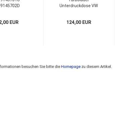
59145702D
Unterdruckdose VW
nbausatz
Passat Skoda Superb
ngssatz VAG 2.5
Audi A4 A6 A8 2,5 Liter
2,00 EUR
124,00 EUR
r 074145701D
V6 TDi 110kw-132kw
150Ps-180Ps
nformationen besuchen Sie bitte die
Homepage
zu diesem Artikel.