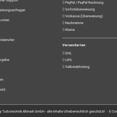
her Support
PayPal / PayPal Rechnung
Sofortüberweisung
istungsanfragen
Vorkasse (Überweisung)
kosten
Nachnahme
Klarna
iderrufen
Versandarten
DHL
ckgabe
UPS
Selbstabholung
um
utz
Turbotechnik Altmark GmbH - alle Inhalte Urheberrechtlich geschützt! -
E-Co