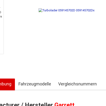
eibung
Fahrzeugmodelle
Vergleichsnummern
cturer / Hersteller
Garrett