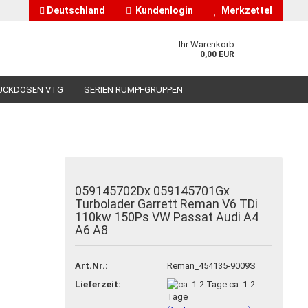
Deutschland
Kundenlogin
Merkzettel
Ihr Warenkorb
0,00 EUR
UCKDOSEN VTG
SERIEN RUMPFGRUPPEN
HÄNDLERINFORMATIONEN
ÜBER UNS
059145702Dx 059145701Gx
nto erstellen
Turbolader Garrett Reman V6 TDi
110kw 150Ps VW Passat Audi A4
asswort vergessen?
A6 A8
Art.Nr.:
Reman_454135-9009S
Lieferzeit:
ca. 1-2
Tage