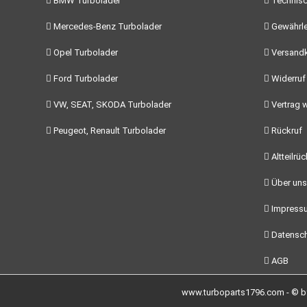
BMW Turbolader
Technisc
Mercedes-Benz Turbolader
Gewährle
Opel Turbolader
Versand
Ford Turbolader
Widerruf
VW, SEAT, SKODA Turbolader
Vertrag w
Peugeot, Renault Turbolader
Rückruf
Altteilrü
Über uns
Impress
Datensch
AGB
www.turboparts1796.com - © by 