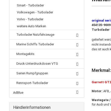
Smart - Turbolader
Volkswagen - Turbolader
Volvo - Turbolader
​original ser
454135-9009
weitere Auto Marken
Turbolader f
Turbolader Nutzfahrzeuge
geliefert wer
Marine Schiffs Turbolader
nicht instand
das ist auch 
Montagekits
Druck-Unterdruckdosen VTG
Merkmal
Serien Rumpfgruppen
Garrett GT
Rennsport-Turbolader
Motor:
AFB,
AdBlue
Wastegate /
für Audi und
Händlerinformationen