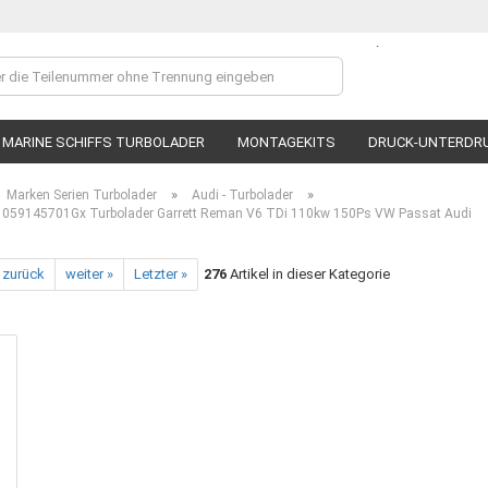
.
Lieferland
MARINE SCHIFFS TURBOLADER
MONTAGEKITS
DRUCK-UNTERDR
»
»
Marken Serien Turbolader
Audi - Turbolader
059145701Gx Turbolader Garrett Reman V6 TDi 110kw 150Ps VW Passat Audi
 zurück
weiter »
Letzter »
276
Artikel in dieser Kategorie
Ko
P