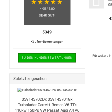
0
4.95 / 5.00
A
Dichtu
SEHR GUT!
4
Lite
5349
Käufer-Bewertungen
Für weitere I
ZU DEN KUNDENBEWERTUNGEN
Zuletzt angesehen
059145702Dx 059145701Gx
Turbolader Garrett Reman V6 TDi
110kw 150Ps VW Passat Audi A4 A6