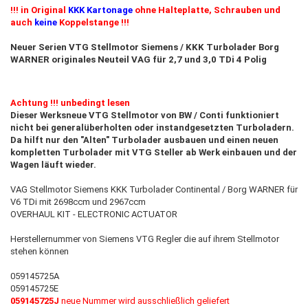
!!! in Original
KKK Kartonage
ohne Halteplatte, Schrauben und
auch
keine
Koppelstange !!!
Neuer Serien VTG Stellmotor Siemens / KKK Turbolader Borg
WARNER originales Neuteil VAG für 2,7 und 3,0 TDi 4 Polig
Achtung !!! unbedingt lesen
Dieser Werksneue VTG Stellmotor von BW / Conti funktioniert
nicht bei generalüberholten oder instandgesetzten Turboladern.
Da hilft nur den "Alten" Turbolader ausbauen und einen neuen
kompletten Turbolader mit VTG Steller ab Werk einbauen und der
Wagen läuft wieder.
VAG Stellmotor Siemens KKK Turbolader Continental / Borg WARNER für
V6 TDi mit 2698ccm und 2967ccm
OVERHAUL KIT - ELECTRONIC ACTUATOR
Herstellernummer von Siemens VTG Regler die auf ihrem Stellmotor
stehen können
059145725A
059145725E
059145725J
neue Nummer wird ausschließlich geliefert