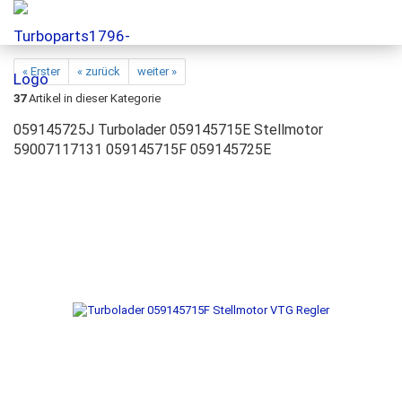
« Erster
« zurück
weiter »
37
Artikel in dieser Kategorie
059145725J Turbolader 059145715E Stellmotor
59007117131 059145715F 059145725E