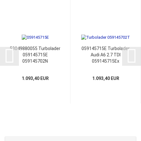
53049880055 Turbolader
059145715E Turbolader
059145715E
Audi A6 2.7 TDI
059145702N
059145715Ex
059145702T Audi A6 4F2
059145702N
Avant 4F5 C6
059145702T
1.093,40 EUR
1.093,40 EUR
059145702T