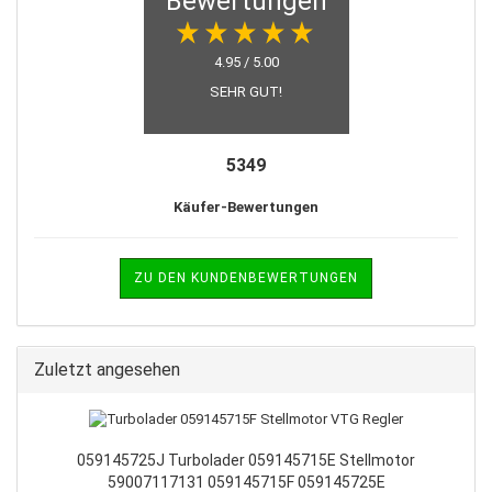
Bewertungen
4.95 / 5.00
SEHR GUT!
5349
Käufer-Bewertungen
ZU DEN KUNDENBEWERTUNGEN
Zuletzt angesehen
059145725J Turbolader 059145715E Stellmotor
59007117131 059145715F 059145725E