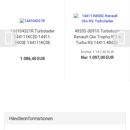
144104321R Turbolader
49335-00910 Turbolader
144111KC2D 14411-
Renault Clio Trophy IV 1.6
1KC0E 144111KC0E
Turbo RS 14411-KB00A
14411-1KC1A
14411-KB00C 14411-
bisher 1.147,40 EUR
144111KC1A
KB00B 144106052R
Nur 1.097,00 EUR
1.086,40 EUR
144111KC1E
Händlerinformationen