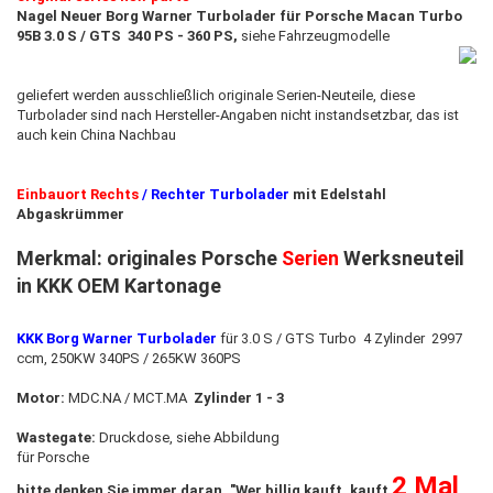
Nagel Neuer Borg Warner Turbolader für Porsche Macan Turbo
95B 3.0 S / GTS 340 PS - 360 PS,
siehe Fahrzeugmodelle
geliefert werden ausschließlich originale Serien-Neuteile, diese
Turbolader sind nach Hersteller-Angaben nicht instandsetzbar
,
das ist
auch kein China Nachbau
Einbauort Rechts
/ Rechter Turbolader​
mit Edelstahl
Abgaskrümmer
Merkmal: originales Porsche
Serien
Werksneuteil
in KKK OEM Kartonage
KKK Borg Warner Turbolader
für 3.0 S / GTS Turbo 4 Zylinder 2997
ccm, 250KW 340PS / 265KW 360PS
Motor:
MDC.NA / MCT.MA
Zylinder 1 - 3
Wastegate:
Druckdose, siehe Abbildung
für Porsche
2 Mal
bitte denken Sie immer daran, "Wer billig kauft, kauft
,