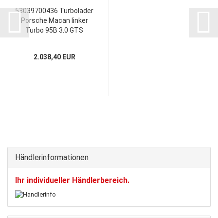
53039700436 Turbolader
Porsche Macan linker
Turbo 95B 3.0 GTS
946.123.026.31
94612302631
2.038,40 EUR
53039880610
Händlerinformationen
Ihr individueller Händlerbereich.