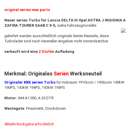
original series new parts​
Neuer serien Turbo für Lancia DELTA III Opel ASTRA J INSIGNIA A
ZAFIRA TOURER SAAB C 9-5,
siehe Fahrzeugmodelle
geliefert werden ausschließlich originale Serien-Neuteile, diese
Turbolader sind nach Hersteller-Angaben nicht instandsetzbar
verkauft wird eine
2 Stufen
Aufladung
Merkmal: Originales
Serien
Werksneuteil
Originaler KKK serien Turbo
für Hubraum 1910ccm / 1956ccm 140kW
190PS, 143kW 194PS, 143kW 195PS
Motor:
844 A1.000, A 20 DTR
Wastegate:
Pneumatik, Druckdosen
Altteile Rückgabe erforderlich