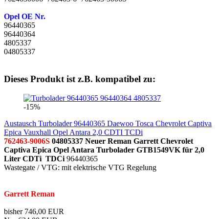
Opel OE Nr.
96440365
96440364
4805337
04805337
Dieses Produkt ist z.B. kompatibel zu:
-15%
Austausch Turbolader 96440365 Daewoo Tosca Chevrolet Captiva
Epica Vauxhall Opel Antara 2,0 CDTI TCDi
762463-9006S
04805337
Neuer Reman Garrett Chevrolet
Captiva Epica
Opel Antara Turbolader GTB1549VK für 2,0
Liter CDTi TDCi
96440365
Wastegate / VTG: mit elektrische VTG Regelung
Garrett Reman
bisher 746,00 EUR