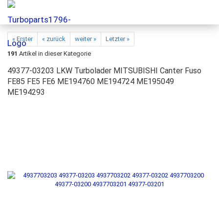
« Erster
« zurück
weiter »
Letzter »
191
Artikel in dieser Kategorie
49377-03203 LKW Turbolader MITSUBISHI Canter Fuso
FE85 FE5 FE6 ME194760 ME194724 ME195049
ME194293