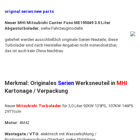
original series new parts
Neuer MHI Mitsubishi Canter Fuso ME195049 3.0 Liter
Abgasturbolader
, siehe Fahrzeugmodelle
geliefert werden ausschließlich originale Serien-Neuteile, diese
Turbolader sind nach Hersteller-Angaben nicht instandsetzbar,
das ist auch kein China Nachbau
Merkmal: Originales
Serien
Werksneuteil in
MHI
Kartonage / Verpackung
Neuer
Mitsubishi Turbolader
für 3,0 Liter 92KW 125PS, 107KW 146PS
2977ccm
Motor:
4M42
Wastegate / VTG:
elektrisch mit Wasserkühlung /
Positionsüberwachung (Stecker), siehe Abbildung