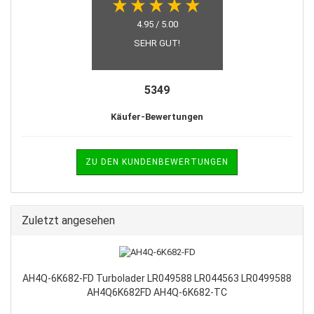
4.95 / 5.00
SEHR GUT!
5349
Käufer-Bewertungen
ZU DEN KUNDENBEWERTUNGEN
Zuletzt angesehen
AH4Q-6K682-FD Turbolader LR049588 LR044563 LR0499588
AH4Q6K682FD AH4Q-6K682-TC