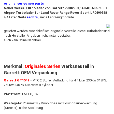
original series new parts
Neuer Werks-Turbolader von Garrett 793829-3 / AH4Q-6K682-FD
Abgas-Turbolader für Land Rover Range Rover Sport LR0499588
4,4 Liter Seite
rechts
,
siehe Fahrzeugmodelle
geliefert werden ausschließlich originale Neuteile, diese Turbolader sind
nach Hersteller-Angaben nicht instandsetzbar,
auch kein China Nachbau
Merkmal:
Originales Serien
Werksneuteil in
Garrett OEM Verpackung
Garrett GT1549
+ VTC 2 Stufen Aufladung für 4,4 Liter 230Kw 313PS,
250Kw 340PS 4367ccm 8 Zylinder
Plattform:
LM, LG, LW
Wastegate:
Pneumatik / Druckdose mit Positionsüberwachung
(Stecker), siehe Abbildung