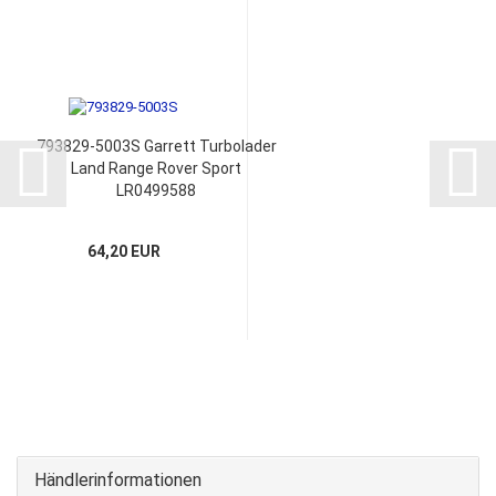
793829-5003S Garrett Turbolader
Land Range Rover Sport
LR0499588
LR031500 LR044563 Montagesatz
64,20 EUR
Händlerinformationen