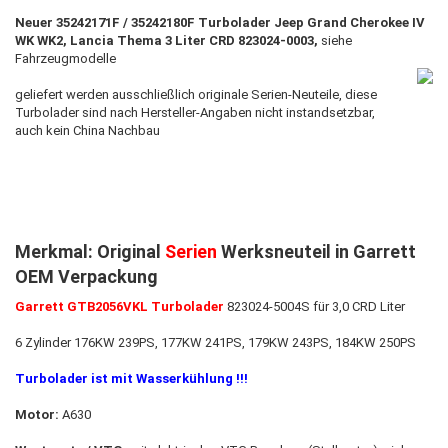
Neuer 35242171F / 35242180F Turbolader Jeep Grand Cherokee IV
WK WK2, Lancia Thema 3 Liter CRD 823024-0003
,
siehe
Fahrzeugmodelle
geliefert werden ausschließlich originale Serien-Neuteile, diese
Turbolader sind nach Hersteller-Angaben nicht instandsetzbar,
auch kein China Nachbau
Merkmal: Original
Serien
Werksneuteil in Garrett
OEM Verpackung
Garrett GTB2056VKL Turbolader
823024-5004S für 3,0 CRD Liter
6 Zylinder 176KW 239PS, 177KW 241PS, 179KW 243PS, 184KW 250PS
Turbolader ist mit Wasserkühlung !!!
Motor:
A630