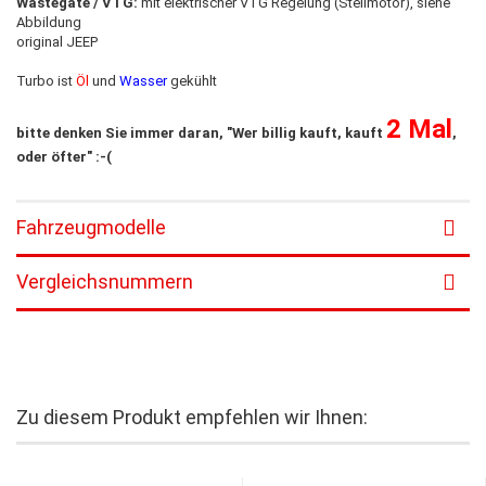
Wastegate / VTG:
mit elektrischer VTG Regelung (Stellmotor), siehe
Abbildung
original JEEP
Turbo ist
Öl
und
Wasser
gekühlt
2 Mal
bitte denken Sie immer daran, "Wer billig kauft, kauft
,
oder öfter" :-(
Fahrzeugmodelle
Vergleichsnummern
Zu diesem Produkt empfehlen wir Ihnen: