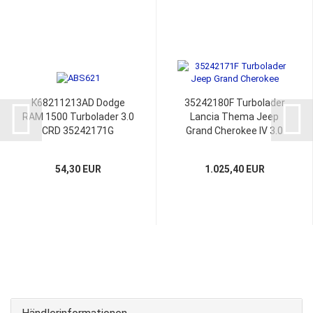
K68211213AD Dodge
35242180F Turbolader
RAM 1500 Turbolader 3.0
Lancia Thema Jeep
CRD 35242171G
Grand Cherokee IV 3.0
Montagesatz
CRD 35242171G
68211213AD
54,30 EUR
1.025,40 EUR