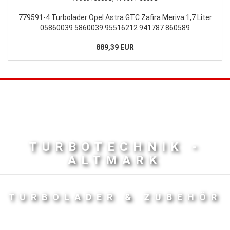
779591-4 Turbolader Opel Astra GTC Zafira Meriva 1,7 Liter
05860039 5860039 95516212 941787 860589
889,39 EUR
TURBOTECHNIK -
ALTMARK
TURBOLADER & ZUBEHÖR