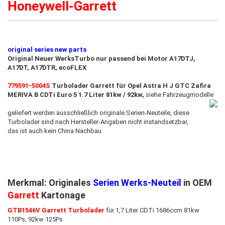
Honeywell-Garrett
original series new parts​​
Original Neuer WerksTurbo nur passend bei Motor A17DTJ,
A17DT, A17DTR, ecoFLEX​
779591-5004S
Turbolader Garrett für Opel Astra H J GTC Zafira
MERIVA B CDTi Euro 5 1.7 Liter 81kw / 92kw,
siehe Fahrzeugmodelle
geliefert werden ausschließlich originale Serien-Neuteile, diese
Turbolader sind nach Hersteller-Angaben nicht instandsetzbar
,
das ist auch ​kein China Nachbau
Merkmal: Originales
Serien Werks-Neuteil
in OEM
Garrett
Kartonage
GTB1546V Garrett Turbolader
für 1,7 Liter CDTi 1686ccm 81kw
110Ps, 92kw 125Ps