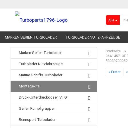
Alle
MARKEN SERIEN TURBOLADER
TURBOLADER NUTZFAHRZEUGE
RENNSPORT-TURBOLADER
ADBLUE
»
Startseite
Marken Serien Turbolader
06A145713F T
53039700052
Turbolader Nutzfahrzeuge
« Erster
«
Marine Schiffs Turbolader
Montagekits
Druck-Unterdruckdosen VTG
Serien Rumpfgruppen
Rennsport-Turbolader