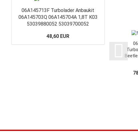
06A145713F Turbolader Anbaukit
06A145703Q 06A145704A 1,8T K03
53039880052 53039700052
48,60 EUR
0
Turbo
Beetle
Pol
Editi
7
0