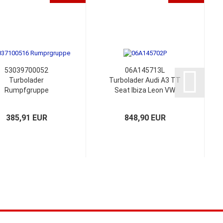
53039700052
06A145713L
Turbolader
Turbolader Audi A3 TT
Rumpfgruppe
Seat Ibiza Leon VW
06A145713F
Beetle Golf GTI Bora
06A145713D
Polo 9N 1.8 GTi Cup
385,91 EUR
848,90 EUR
06A145704S
Edition 06A145702P
06A145702P
06A145704S
06A145704T
06A145713N