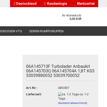
Deutschland
Kundenlogin
Merkzettel
Ihr Warenkorb
0,00 EUR
UCKDOSEN VTG
SERIEN RUMPFGRUPPEN
HÄNDLERINFORMATIONEN
ÜBER UNS
06A145713F Turbolader Anbaukit
nto erstellen
06A145703Q 06A145704A 1,8T K03
53039880052 53039700052
asswort vergessen?
Art.Nr.:
ABS007
Lieferzeit:
ca. 1-2
Tage
(Ausland abweichend)