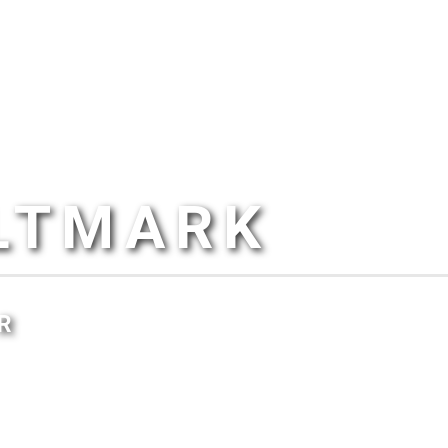
ALTMARK
R