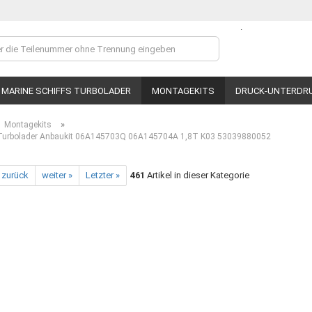
.
Lieferland
MARINE SCHIFFS TURBOLADER
MONTAGEKITS
DRUCK-UNTERDR
»
Montagekits
urbolader Anbaukit 06A145703Q 06A145704A 1,8T K03 53039880052
 zurück
weiter »
Letzter »
461
Artikel in dieser Kategorie
Ko
P