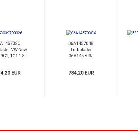
6A145703Q
06A145704B
lader VW New
Turbolader
 9C1, 1C1 1.8 T
06A145703J
o 9N GTi Cup
06A145704A
on 06A145704A
06A145703Q
84,20 EUR
784,20 EUR
6A145704K