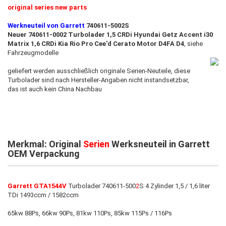
original series new parts​
Werkneuteil von Garrett
740611-5002S
Neuer 740611-0002 Turbolader 1,5 CRDi Hyundai Getz Accent i30
Matrix 1,6 CRDi Kia Rio Pro Cee'd Cerato Motor D4FA D4
, siehe
Fahrzeugmodelle
geliefert werden ausschließlich originale Serien-Neuteile, diese
Turbolader sind nach Hersteller-Angaben nicht instandsetzbar,
das ist auch ​kein China Nachbau
Merkmal: Original
Serien
Werksneuteil in Garrett
OEM Verpackung
Garrett GTA1544V
Turbolader 740611-500
2
S 4 Zylinder 1,5 / 1,6 liter
TDi 1493ccm / 1582ccm
65kw 88Ps, 66kw 90Ps, 81kw 110Ps, 85kw 115Ps / 116Ps