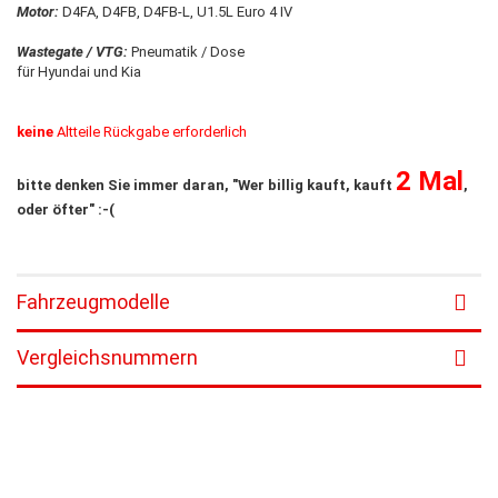
Motor:
D4FA, D4FB, D4FB-L, U1.5L Euro 4 IV
Wastegate / VTG:
Pneumatik / Dose
für Hyundai und Kia
keine
Altteile Rückgabe erforderlich
2 Mal
bitte denken Sie immer daran, "Wer billig kauft, kauft
,
oder öfter" :-(
Fahrzeugmodelle
Vergleichsnummern