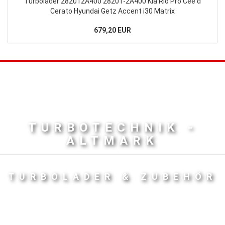
Turbolader 282012A400 28201-2A400 Kia Rio Pro Cee'd
Cerato Hyundai Getz Accent i30 Matrix
679,20 EUR
TURBOTECHNIK -
ALTMARK
TURBOLADER & ZUBEHÖR