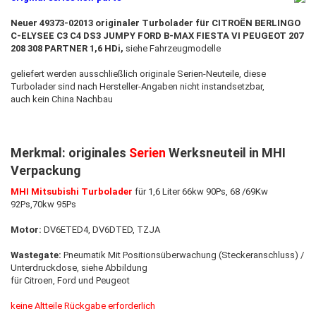
Neuer 49373-02013 originaler Turbolader für CITROËN BERLINGO
C-ELYSEE C3 C4 DS3 JUMPY FORD B-MAX FIESTA VI PEUGEOT 207
208 308 PARTNER 1,6 HDi,
siehe Fahrzeugmodelle
geliefert werden ausschließlich originale Serien-Neuteile, diese
Turbolader sind nach Hersteller-Angaben nicht instandsetzbar,
auch kein China Nachbau
Merkmal: originales
Serien
Werksneuteil in MHI
Verpackung
MHI Mitsubishi Turbolader
für 1,6 Liter 66kw 90Ps, 68 /69Kw
92Ps,70kw 95Ps
Motor:
DV6ETED4, DV6DTED, TZJA
Wastegate:
Pneumatik Mit Positionsüberwachung (Steckeranschluss) /
Unterdruckdose, siehe Abbildung
für Citroen, Ford und Peugeot
keine Altteile Rückgabe erforderlich