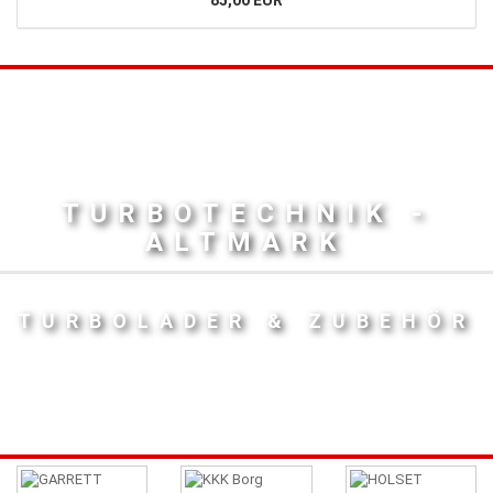
TURBOTECHNIK -
ALTMARK
TURBOLADER & ZUBEHÖR