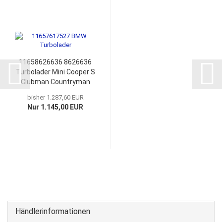
11658626636 8626636
Turbolader Mini Cooper S
Clubman Countryman
BMW 2 X1 11657617527
bisher 1.287,60 EUR
7617527 11657641800
Nur 1.145,00 EUR
Händlerinformationen