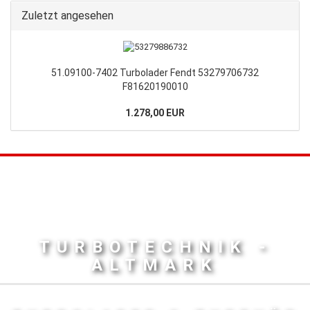
Zuletzt angesehen
51.09100-7402 Turbolader Fendt 53279706732
F81620190010
1.278,00 EUR
TURBOTECHNIK -
ALTMARK