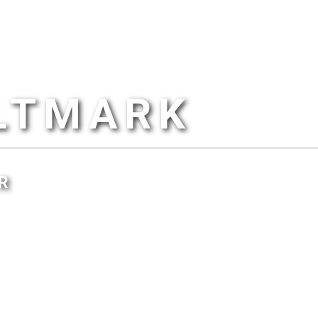
ALTMARK
R