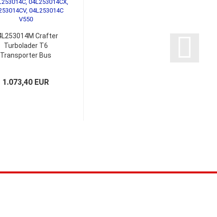
4L253014M Crafter
Turbolader T6
Transporter Bus
ultivan 150PS HGR
GTD1446VZ
1.073,40 EUR
04L253014N