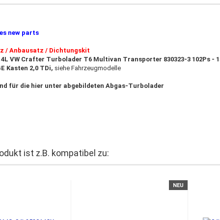
ies new parts
 / Anbausatz / Dichtungskit
4L VW Crafter Turbolader T6 Multivan Transporter 830323-3 102Ps - 15
E Kasten
2,0 TDi,
siehe Fahrzeugmodelle
nd für die hier unter abgebildeten Abgas-Turbolader
odukt ist z.B. kompatibel zu:
NEU