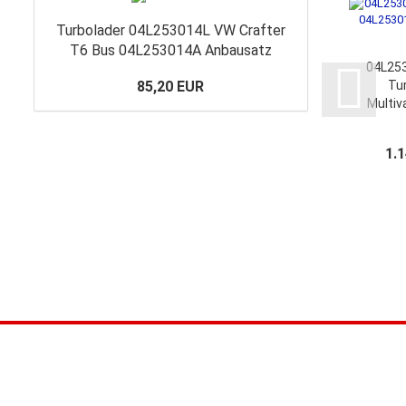
Turbolader 04L253014L VW Crafter
T6 Bus 04L253014A Anbausatz
04L25
85,20 EUR
Tu
Multiv
Craft
0
1.