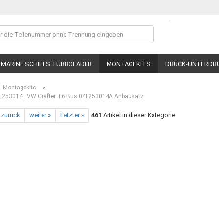
.
Lieferland
MARINE SCHIFFS TURBOLADER
MONTAGEKITS
DRUCK-UNTERDR
»
Montagekits
4L253014L VW Crafter T6 Bus 04L253014A Anbausatz
 zurück
weiter »
Letzter »
461
Artikel in dieser Kategorie
Ko
P