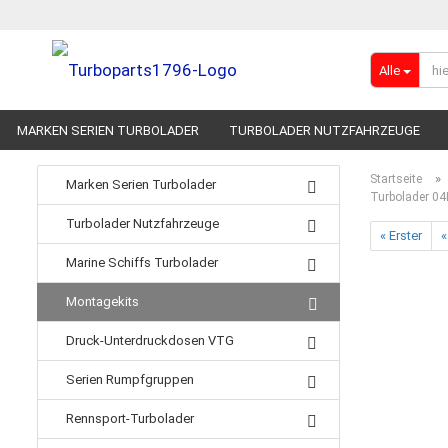
Alle
MARKEN SERIEN TURBOLADER
TURBOLADER NUTZFAHRZEUGE
RENNSPORT-TURBOLADER
ADBLUE
»
Startseite
Marken Serien Turbolader
Turbolader 0
Turbolader Nutzfahrzeuge
« Erster
«
Marine Schiffs Turbolader
Montagekits
Druck-Unterdruckdosen VTG
Serien Rumpfgruppen
Rennsport-Turbolader