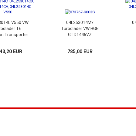
3014L V550 VW
04L253014Mx
0
rbolader T6
Turbolader VW HGR
an Transporter
GTD1446VZ
er 04L253014A
04L253014Nx
M
4L253014M
143,20 EUR
785,00 EUR