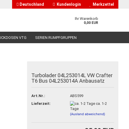
Deutschland
Kundenlogin
Merkzettel
Ihr Warenkorb
0,00 EUR
UCKDOSEN VTG
SERIEN RUMPFGRUPPEN
HÄNDLERINFORMATIONEN
ÜBER UNS
Turbolader 04L253014L VW Crafter
T6 Bus 04L253014A Anbausatz
nto erstellen
asswort vergessen?
Art.Nr.:
ABS599
Lieferzeit:
ca. 1-2
Tage
(Ausland abweichend)