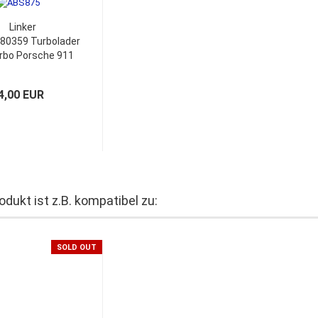
Linker
80359 Turbolader
urbo Porsche 911
oupe & Cabriolet
ontagesatz
4,00 EUR
odukt ist z.B. kompatibel zu:
SOLD OUT