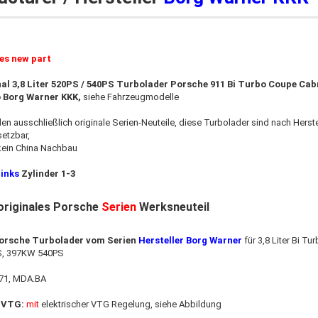
ies new part
al 3,8 Liter 520PS / 540PS Turbolader Porsche 911 Bi Turbo Coupe Cabr
o Borg Warner KKK,
siehe Fahrzeugmodelle
den ausschließlich originale Serien-Neuteile, diese Turbolader sind nach Hers
setzbar
,
kein China Nachbau
Links
Zylinder 1-3
originales Porsche
Serien
Werksneuteil
Porsche Turbolader vom Serien
Hersteller Borg Warner
für 3,8 Liter Bi Tu
, 397KW 540PS
71, MDA.BA
 VTG:
mit
elektrischer VTG Regelung, siehe Abbildung