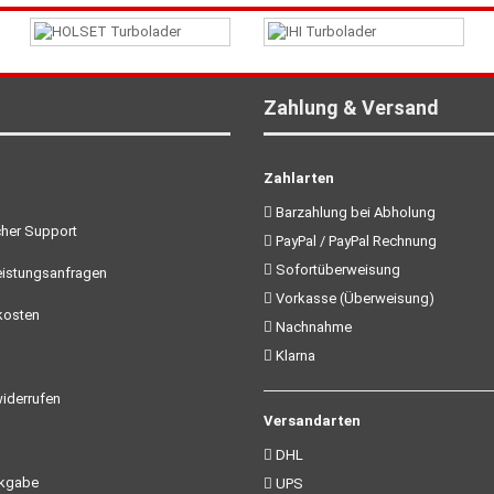
Zahlung & Versand
Zahlarten
Barzahlung bei Abholung
her Support
PayPal / PayPal Rechnung
Sofortüberweisung
istungsanfragen
Vorkasse (Überweisung)
kosten
Nachnahme
Klarna
iderrufen
Versandarten
DHL
ckgabe
UPS