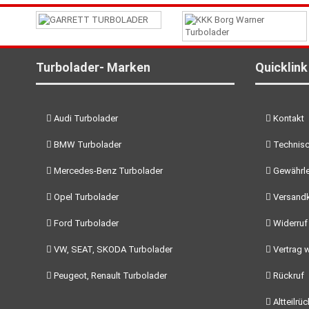
Turbolader- Marken
Quicklink
Audi Turbolader
Kontakt
BMW Turbolader
Technisc
Mercedes-Benz Turbolader
Gewährle
Opel Turbolader
Versand
Ford Turbolader
Widerruf
VW, SEAT, SKODA Turbolader
Vertrag w
Peugeot, Renault Turbolader
Rückruf
Altteilrü