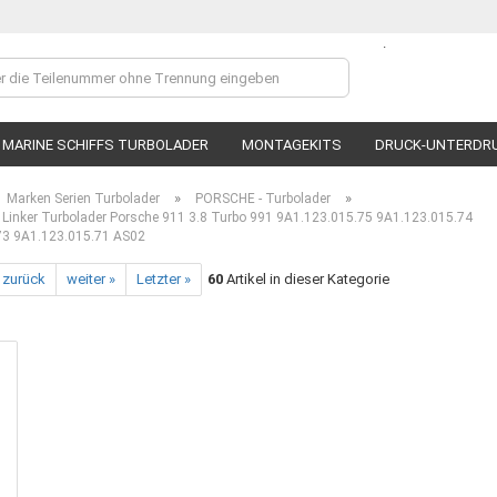
.
Lieferland
MARINE SCHIFFS TURBOLADER
MONTAGEKITS
DRUCK-UNTERDR
»
»
Marken Serien Turbolader
PORSCHE - Turbolader
inker Turbolader Porsche 911 3.8 Turbo 991 9A1.123.015.75 9A1.123.015.74
73 9A1.123.015.71 AS02
 zurück
weiter »
Letzter »
60
Artikel in dieser Kategorie
Ko
P