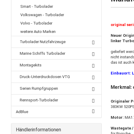
Smart - Turbolader
Volkswagen - Turbolader
Volvo - Turbolader
original ser
weitere Auto Marken
Neuer Origin
linker Turb
Turbolader Nutzfahrzeuge
geliefert wer
Marine Schiffs Turbolader
nicht instand
das ist auch 
Montagekits
Einbauort: 
Druck-Unterdruckdosen VTG
Merkmal: 
Serien Rumpfgruppen
Rennsport-Turbolader
Originaler 
383KW 520PS
AdBlue
Motor:
MA1.
Wastegate /
Händlerinformationen
für Porsche