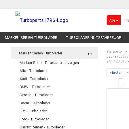
Alle
MARKEN SERIEN TURBOLADER
TURBOLADER NUTZFAHRZEUGE
RENNSPORT-TURBOLADER
ADBLUE
»
Startseite
Marken Serien Turbolader
53049700277 L
9A1.123.015.
Marken Serien Turbolader anzeigen
Alfa - Turbolader
« Erster
«
Audi - Turbolader
BMW - Turbolader
Citroën - Turbolader
Dacia - Turbolader
Fiat - Turbolader
Ford - Turbolader
Garrett Reman - Turbolader