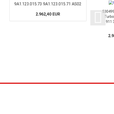
9A1.123.015.73 9A1.123.015.71 AS02
530499
2.962,40 EUR
Turbo
911 
9A1
9A1
2.
9A1
9A1