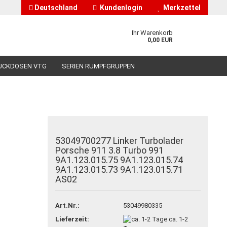
Deutschland
Kundenlogin
Merkzettel
Ihr Warenkorb
0,00 EUR
UCKDOSEN VTG
SERIEN RUMPFGRUPPEN
HÄNDLERINFORMATIONEN
ÜBER UNS
53049700277 Linker Turbolader
nto erstellen
Porsche 911 3.8 Turbo 991
9A1.123.015.75 9A1.123.015.74
asswort vergessen?
9A1.123.015.73 9A1.123.015.71
AS02
Art.Nr.:
53049980335
Lieferzeit:
ca. 1-2