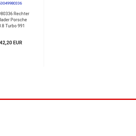
80336 Rechter
lader Porsche
3.8 Turbo 991
.123.016.75
.123.016.74
942,20 EUR
.123.016.73
.123.016.71