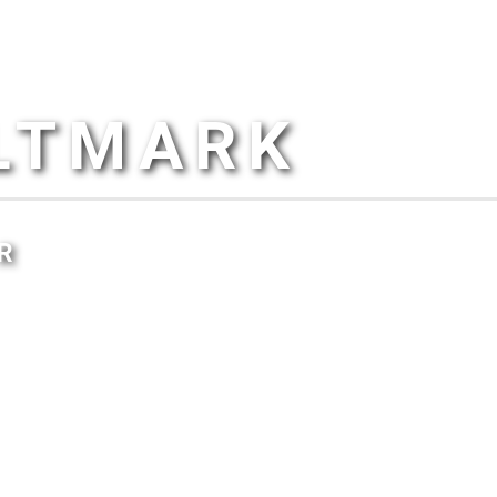
ALTMARK
R