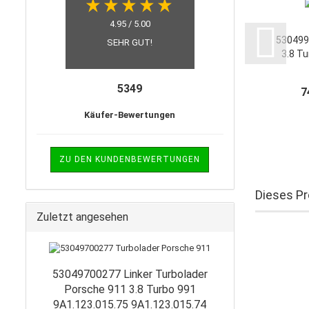
4.95 / 5.00
530499
SEHR GUT!
3.8 T
991 C
M
5349
7
Käufer-Bewertungen
ZU DEN KUNDENBEWERTUNGEN
Dieses Pr
Zuletzt angesehen
53049700277 Linker Turbolader
Porsche 911 3.8 Turbo 991
9A1.123.015.75 9A1.123.015.74