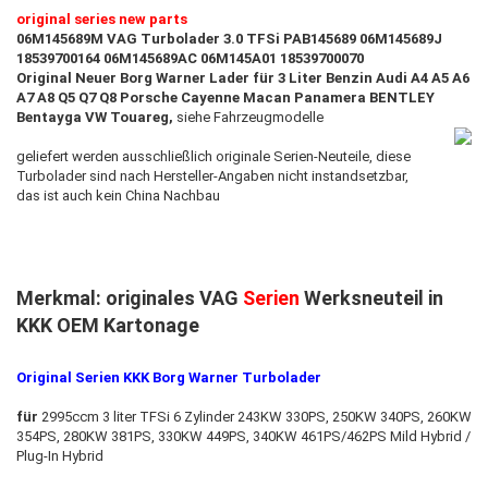
original series new parts​
06M145689M VAG Turbolader 3.0 TFSi PAB145689 06M145689J
18539700164 06M145689AC 06M145A01 18539700070
Original Neuer Borg Warner Lader für 3 Liter Benzin Audi A4 A5 A6
A7 A8 Q5 Q7 Q8 Porsche Cayenne Macan Panamera BENTLEY
Bentayga VW Touareg,
siehe Fahrzeugmodelle
geliefert werden ausschließlich originale Serien-Neuteile, diese
Turbolader sind nach Hersteller-Angaben nicht instandsetzbar
,
das ist auch kein China Nachbau
Merkmal: originales VAG
Serien
Werksneuteil in
KKK OEM Kartonage
Original Serien KKK Borg Warner Turbolader
für
2995ccm 3 liter TFSi 6 Zylinder 243KW 330PS, 250KW 340PS, 260KW
354PS, 280KW 381PS, 330KW 449PS, 340KW 461PS/462PS Mild Hybrid /
Plug-In Hybrid