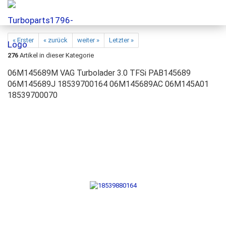
« Erster
« zurück
weiter »
Letzter »
276
Artikel in dieser Kategorie
06M145689M VAG Turbolader 3.0 TFSi PAB145689
06M145689J 18539700164 06M145689AC 06M145A01
18539700070