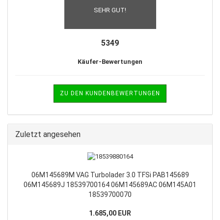
SEHR GUT!
5349
Käufer-Bewertungen
ZU DEN KUNDENBEWERTUNGEN
Zuletzt angesehen
06M145689M VAG Turbolader 3.0 TFSi PAB145689
06M145689J 18539700164 06M145689AC 06M145A01
18539700070
1.685,00 EUR