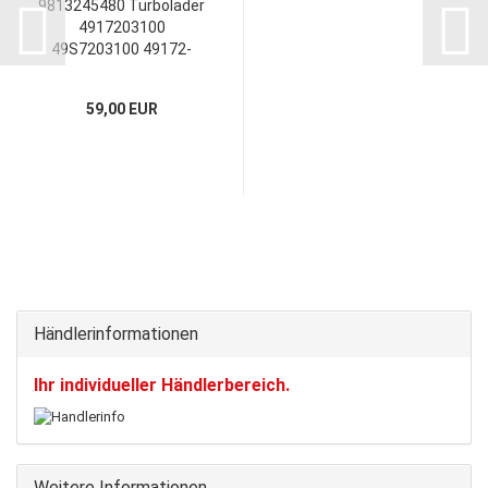
9813245480 Turbolader
4917203100
49S7203100 49172-
03100 49S72-03100
95527173 1631887280
59,00 EUR
3553970
Händlerinformationen
Ihr individueller Händlerbereich.
Weitere Informationen