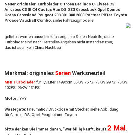
Neuer originaler Turbolader Citroën Berlingo C-Elysee C3
Aircross C3 III C4 Cactus Van DS DS3 Crossback Opel Combo
Corsa Crossland Peugeot 208 301 308 2008 Partner Rifter Toyota
Proace Vauxhall Combo,
siehe Fahrzeugmodelle
geliefert werden ausschließlich originale Serien-Neuteile, diese
Turbolader sind nach Hersteller-Angaben nicht instandsetzbar,
das ist auch kein China Nachbau
Merkmal: originales
Serien
Werksneuteil
MHI Turbolader
für 1,5 Liter 1499ccm 56KW 76PS, 73KW 99PS, 75KW
102PS, 96KW 131PS
Motor:
YHY
Wastegate:
Pneumatic / Druckdose mit Stecker, siehe Abbildung
für Citroen, DS, Opel, Peugeot und Toyota
2 Mal
bitte denken Sie immer daran, "Wer billig kauft, kauft
,