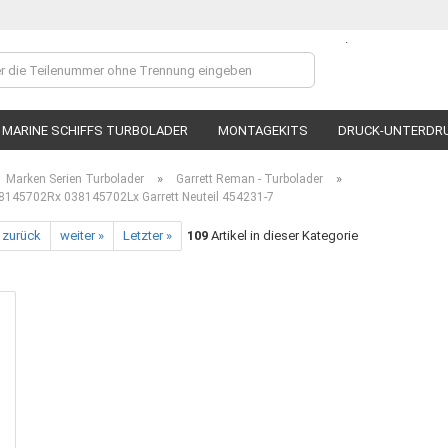
.
Lieferland
MARINE SCHIFFS TURBOLADER
MONTAGEKITS
DRUCK-UNTERDR
»
»
Marken Serien Turbolader
Garrett Reman - Turbolader
8145702Rx 038145702Lx Garrett Neuteil 454231-7
 zurück
weiter »
Letzter »
109
Artikel in dieser Kategorie
Ko
P