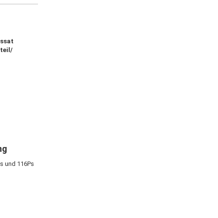
assat
eil/
ng
Ps und 116Ps