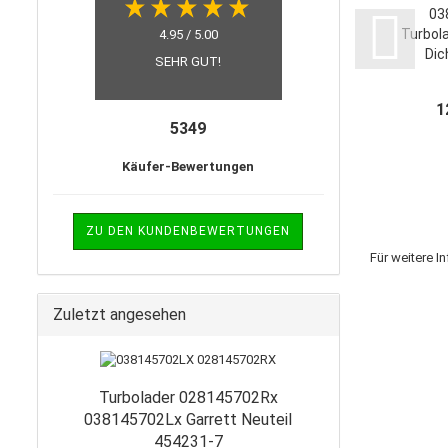
03
Turbol
4.95 / 5.00
Dic
SEHR GUT!
1
5349
Käufer-Bewertungen
ZU DEN KUNDENBEWERTUNGEN
Für weitere I
Zuletzt angesehen
Turbolader 028145702Rx
038145702Lx Garrett Neuteil
454231-7