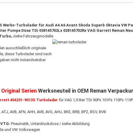
S Werks-
Turbolader für Audi A4 A6 Avant Skoda Superb Oktavia VW P
 liter Pumpe Düse TDi
038145702Lx 028145702Rx VAG
Garrett Reman Neut
Turbo,
siehe Fahrzeugmodelle
den ausschließlich originale
le, diese Turbolader sind nach
gaben nicht instandsetzbar
:
Original Serien
Werksneuteil in OEM Reman Verpacku
rrett
454231-9013S
Turbolader
für VAG 1,9 liter TDi 90Ps 101Ps 110Ps 115
ATJ, AVB, AFN, AHH, AVB, AVG, AHU, BKE, BRB, BPZ, BSV, BVB
/ VTG:
Pneumatik, Unterdruckdose / siehe Abbildung
oda und VW Volkswagen