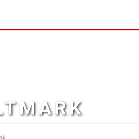
ALTMARK
R