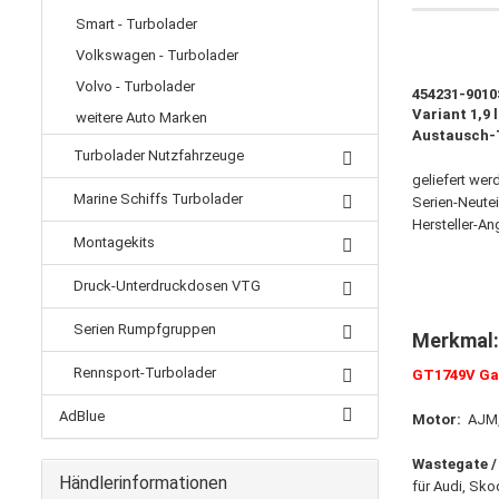
Smart - Turbolader
Volkswagen - Turbolader
Volvo - Turbolader
454231-9010
Variant 1,9
weitere Auto Marken
Austausch-
Turbolader Nutzfahrzeuge
geliefert wer
Marine Schiffs Turbolader
Serien-Neutei
Hersteller-An
Montagekits
Druck-Unterdruckdosen VTG
Serien Rumpfgruppen
Merkmal
Rennsport-Turbolader
GT1749V Ga
AdBlue
Motor:
AJM, 
Wastegate 
Händlerinformationen
für Audi, Sk