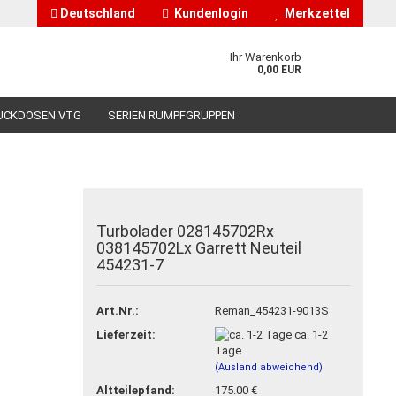
Deutschland
Kundenlogin
Merkzettel
Ihr Warenkorb
0,00 EUR
UCKDOSEN VTG
SERIEN RUMPFGRUPPEN
HÄNDLERINFORMATIONEN
ÜBER UNS
Turbolader 028145702Rx
038145702Lx Garrett Neuteil
nto erstellen
454231-7
asswort vergessen?
Art.Nr.:
Reman_454231-9013S
Lieferzeit:
ca. 1-2
Tage
(Ausland abweichend)
Altteilepfand:
175.00 €