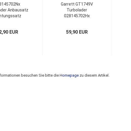
8145702Nx
Garrett GT1749V
ader Anbausatz
Turbolader
htungssatz
028145702Hx
038145702Kx
Montagesatz
2,90 EUR
59,90 EUR
nformationen besuchen Sie bitte die
Homepage
zu diesem Artikel.