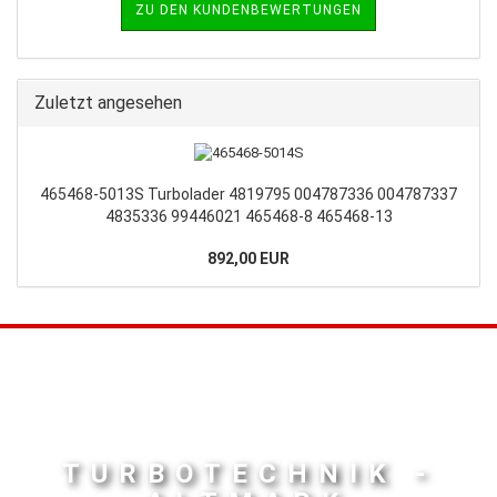
ZU DEN KUNDENBEWERTUNGEN
Zuletzt angesehen
465468-5013S Turbolader 4819795 004787336 004787337
4835336 99446021 465468-8 465468-13
892,00 EUR
TURBOTECHNIK -