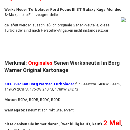
Werks Neuer Turbolader Ford Focus III ST Galaxy Kuga Mondeo
S-Max,
siehe Fahrzeugmodelle
geliefert werden ausschließlich originale Serien-Neuteile, diese
Turbolader sind nach Hersteller-Angaben nicht instandsetzbar
Merkmal:
Originales
Serien Werksneuteil in Borg
Warner Original Kartonage
K03-0507 KKK Borg Warner Turbolader
für 1999ccm 146KW 199PS,
149KW 203PS, 176KW 240PS, 178KW 242PS
Motor:
R9DA, R9DB, R9DC, R9DD
Wastegate:
Pneumatisch
mit
Steuerventil
2 Mal
bitte denken Sie immer daran, "Wer billig kauft, kauft
,