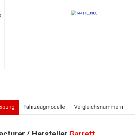
eibung
Fahrzeugmodelle
Vergleichsnummern
cturer / Hersteller
Garrett