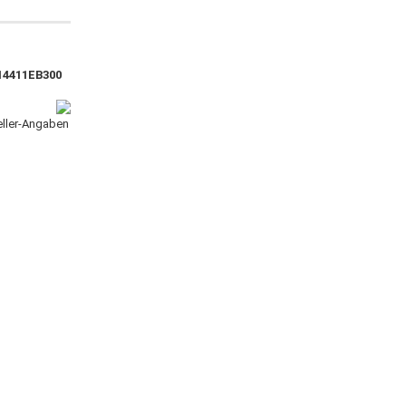
14411EB300
teller-Angaben