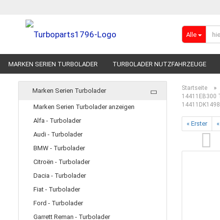
Alle
MARKEN SERIEN TURBOLADER
TURBOLADER NUTZFAHRZEUGE
RENNSPORT-TURBOLADER
ADBLUE
»
Startseite
Marken Serien Turbolader
14411EB300 Tu
14411DK1498
Marken Serien Turbolader anzeigen
Alfa - Turbolader
« Erster
«
Audi - Turbolader
BMW - Turbolader
Citroën - Turbolader
Dacia - Turbolader
Fiat - Turbolader
Ford - Turbolader
Garrett Reman - Turbolader