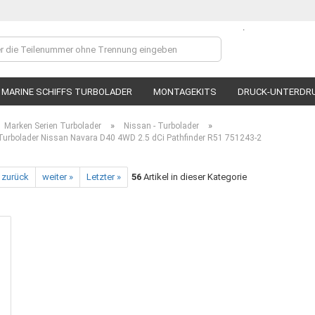
.
Lieferland
MARINE SCHIFFS TURBOLADER
MONTAGEKITS
DRUCK-UNTERDR
»
»
Marken Serien Turbolader
Nissan - Turbolader
rbolader Nissan Navara D40 4WD 2.5 dCi Pathfinder R51 751243-2
 zurück
weiter »
Letzter »
56
Artikel in dieser Kategorie
Ko
P