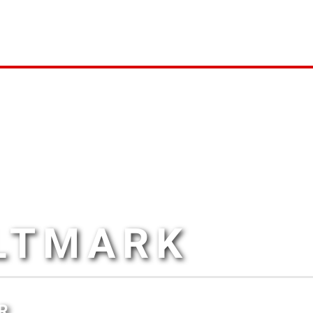
ALTMARK
R