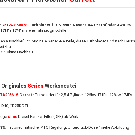
r
751243-5002S
Turbolader für Nissan Navara D40 Pathfinder 4WD R51 
i 171Ps 174Ps,
siehe Fahrzeugmodelle
den ausschließlich originale Serien-Neuteile, diese Turbolader sind nach Hers
setzbar,
kein China Nachbau
 Originales
Serien
Werksneuteil
GTA2056LV Garrett
Turbolader für 2,5 4 Zylinder 126kw 171Ps, 128kw 174Ps
D40, YD25DDTi
zeuge
ohne
Diesel-Partikel-Filter (DPF) ab Werk
VTG:
mit pneumatischer VTG Regelung, Unterdruck-Dose / siehe Abbildung