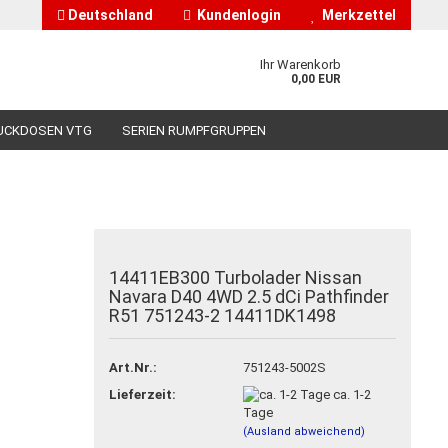
Deutschland
Kundenlogin
Merkzettel
Ihr Warenkorb
0,00 EUR
UCKDOSEN VTG
SERIEN RUMPFGRUPPEN
HÄNDLERINFORMATIONEN
ÜBER UNS
14411EB300 Turbolader Nissan
nto erstellen
Navara D40 4WD 2.5 dCi Pathfinder
R51 751243-2 14411DK1498
asswort vergessen?
Art.Nr.:
751243-5002S
Lieferzeit:
ca. 1-2
Tage
(Ausland abweichend)