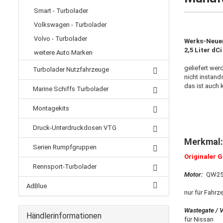
Smart - Turbolader
Volkswagen - Turbolader
Volvo - Turbolader
Werks-Neue
2,5 Liter dC
weitere Auto Marken
geliefert wer
Turbolader Nutzfahrzeuge
nicht instand
das ist auch 
Marine Schiffs Turbolader
Montagekits
Druck-Unterdruckdosen VTG
Merkmal:
Serien Rumpfgruppen
Originaler 
Rennsport-Turbolader
Motor:
QW25 
AdBlue
nur für Fahr
Wastegate / 
Händlerinformationen
für Nissan