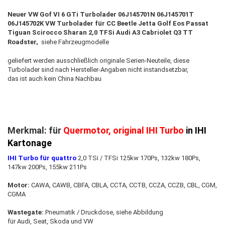
Neuer VW Gof VI 6 GTi Turbolader 06J145701N 06J145701T
06J145702K VW Turbolader für CC Beetle Jetta Golf Eos Passat
Tiguan Scirocco Sharan 2,0 TFSi Audi A3 Cabriolet Q3 TT
Roadster
,
siehe Fahrzeugmodelle
geliefert werden ausschließlich originale Serien-Neuteile, diese
Turbolader sind nach Hersteller-Angaben nicht instandsetzbar,
das ist auch kein China Nachbau
Merkmal: für
Quermotor, original IHI Turbo
in IHI
Kartonage
IHI Turbo für quattro
2,0 TSi / TFSi 125kw 170Ps, 132kw 180Ps,
147kw 200Ps, 155kw 211Ps
Motor:
CAWA, CAWB, CBFA, CBLA, CCTA, CCTB, CCZA, CCZB, CBL, CGM,
CGMA
Wastegate:
Pneumatik / Druckdose, siehe Abbildung
für Audi, Seat, Skoda und VW