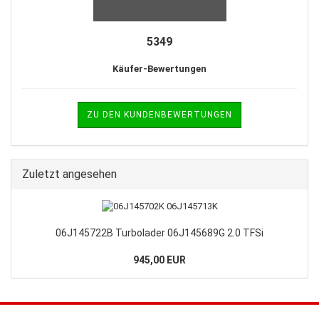
5349
Käufer-Bewertungen
ZU DEN KUNDENBEWERTUNGEN
Zuletzt angesehen
06J145722B Turbolader 06J145689G 2.0 TFSi
945,00 EUR